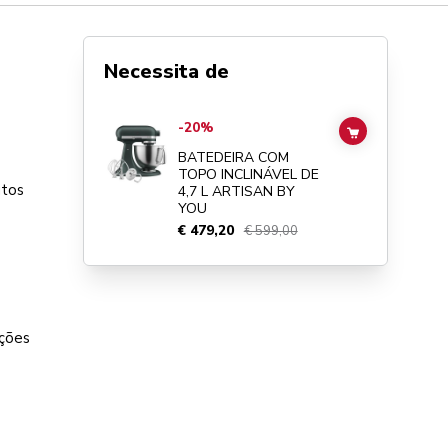
Necessita de
Go to
BATEDEIRA COM TOPO INCLINÁVEL DE 4,7 L ARTI
-20%
ADD TO CAR
BATEDEIRA COM
TOPO INCLINÁVEL DE
utos
4,7 L ARTISAN BY
YOU
€ 479,20
€ 599,00
rções