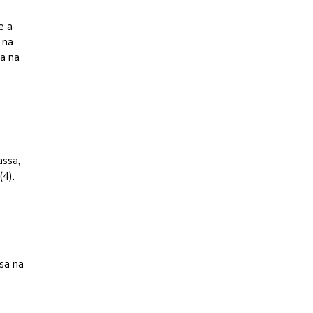
e a
 na
a na
assa,
(4).
sa na