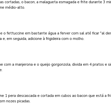
as cortadas, o bacon, a malagueta esmagada e frite durante 3 m
me médio-alto.
e o fettuccine em bastante água a ferver com sal até ficar "al de
a e, em seguida, adicione à frigideira com o molho.
he com a manjerona e o queijo gorgonzola, divida em 4 pratos e si
e.
ne 1 pera descascada e cortada em cubos ao bacon que está a fri
com nozes picadas.