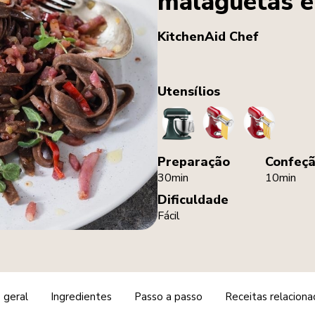
malaguetas e
KitchenAid Chef
Utensílios
StandMixer
PastaRoller
PastaCutte
Preparação
Confeç
30min
10min
Dificuldade
Fácil
 geral
Ingredientes
Passo a passo
Receitas relaciona