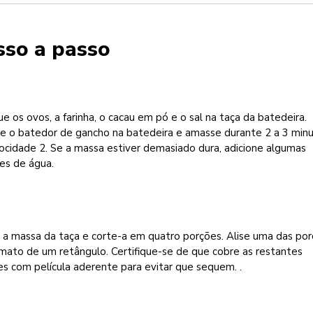
sso a passo
e os ovos, a farinha, o cacau em pó e o sal na taça da batedeira.
xe o batedor de gancho na batedeira e amasse durante 2 a 3 min
ocidade 2. Se a massa estiver demasiado dura, adicione algumas
es de água.
 a massa da taça e corte-a em quatro porções. Alise uma das po
mato de um retângulo. Certifique-se de que cobre as restantes
s com película aderente para evitar que sequem. .