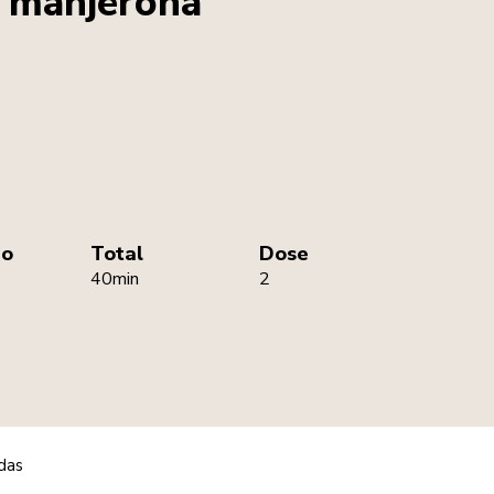
 manjerona
rs
ão
Total
Dose
40min
2
das