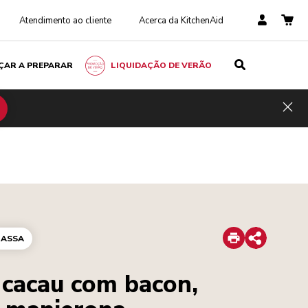
Atendimento ao cliente
Acerca da KitchenAid
ÇAR A PREPARAR
LIQUIDAÇÃO DE VERÃO
Hid
Print
ASSA
Share
 cacau com bacon,