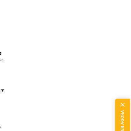
s
os.
 um
s