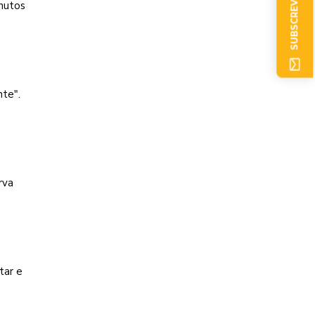
SUBSCREVER AGORA
inutos
nte".
rva
tar e