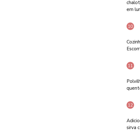
chalot
em lu
Cozinh
Escorr
Polvil
quent
Adicio
sirva 