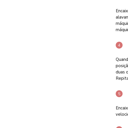
Encaix
alavan
máqui
máquin
Quando
posiçã
duas o
Repit
Encaix
veloci