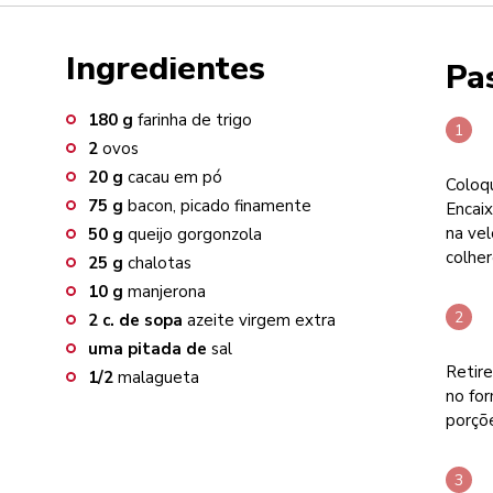
Ingredientes
Pa
180
g
farinha de trigo
2
ovos
20
g
cacau em pó
Coloqu
75
g
bacon, picado finamente
Encai
na vel
50
g
queijo gorgonzola
colher
25
g
chalotas
10
g
manjerona
2
c. de sopa
azeite virgem extra
uma pitada de
sal
Retire
1/2
malagueta
no for
porçõe