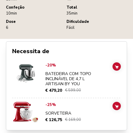
Confeção
Total
10min
35min
Dose
Dificuldade
6
Fácil
Necessita de
Go to
BATEDEIRA COM TOPO INCLINÁVEL DE 4,7 L ARTISAN BY YO
-20%
ADD TO
BATEDEIRA COM TOPO
INCLINÁVEL DE 4,7 L
ARTISAN BY YOU
€ 479,20
€ 599,00
Go to
SORVETEIRA
details page
-25%
ADD TO
SORVETEIRA
€ 126,75
€ 169,00