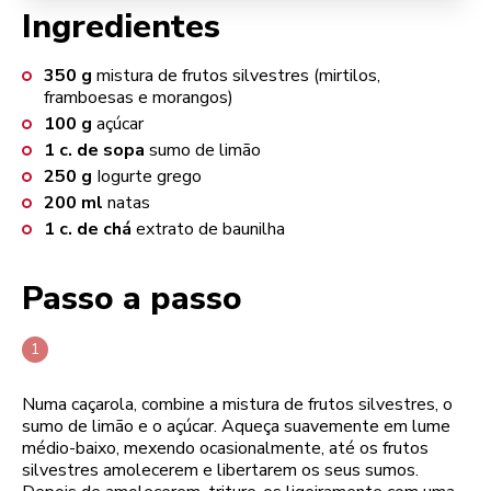
Ingredientes
350
g
mistura de frutos silvestres (mirtilos,
framboesas e morangos)
100
g
açúcar
1
c. de sopa
sumo de limão
250
g
Iogurte grego
200
ml
natas
1
c. de chá
extrato de baunilha
Passo a passo
Numa caçarola, combine a mistura de frutos silvestres, o
sumo de limão e o açúcar. Aqueça suavemente em lume
médio-baixo, mexendo ocasionalmente, até os frutos
silvestres amolecerem e libertarem os seus sumos.