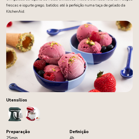
frescas e iogurte grego, batidos até à perfeição numa taça de gelado da
KitchenAid.
Utensílios
StandMixer
IceCreamMaker
Preparação
Definição
25min
4h