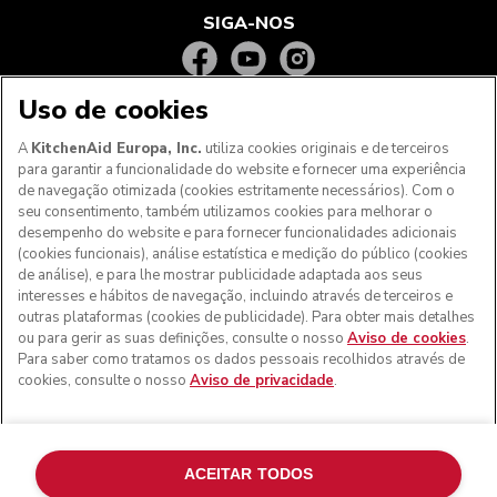
SIGA-NOS
Uso de cookies
A
KitchenAid Europa, Inc.
utiliza cookies originais e de terceiros
para garantir a funcionalidade do website e fornecer uma experiência
de navegação otimizada (cookies estritamente necessários). Com o
seu consentimento, também utilizamos cookies para melhorar o
desempenho do website e para fornecer funcionalidades adicionais
(cookies funcionais), análise estatística e medição do público (cookies
de análise), e para lhe mostrar publicidade adaptada aos seus
Aos clientes nos Açores, Madeira e outros territórios
interesses e hábitos de navegação, incluindo através de terceiros e
portugueses
: Por favor, contacte a nossa equipa de Apoio
outras plataformas (cookies de publicidade). Para obter mais detalhes
ao Cliente para efetuar a sua encomenda, de forma a
ou para gerir as suas definições, consulte o nosso
Aviso de cookies
.
podermos fornecer os custos de envio exatos e aplicar a
Para saber como tratamos os dados pessoais recolhidos através de
taxa de IVA correta
cookies, consulte o nosso
Aviso de privacidade
.
© KitchenAid 2026 - Todos os direitos reservados.
KitchenAid e o design da batedeira são marcas comerciais
nos EUA e noutros locais.
ACEITAR TODOS
Gerir as minhas cookies
Aviso de privacidade