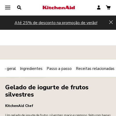
Até 25% de desconto na promoção de verão!
Hi
são geral
Ingredientes
Passo a passo
Receitas relacionadas
Print
FRIO
SOBREMESAS
Share
Gelado de iogurte de frutos
silvestres
KitchenAid Chef
Um gelado de iogurte de frutos silvestres macio e cremoso, feito com bagas