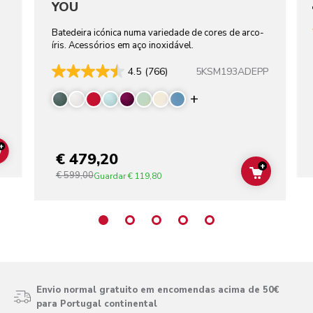
YOU
Batedeira icónica numa variedade de cores de arco-
íris. Acessórios em aço inoxidável.
5KSM193ADEPP
4.5
(766)
Display more color
+
€ 479,20
ADD TO CART
+
€ 599,00
ADD TO C
Guardar
€ 119,80
Envio normal gratuito em encomendas acima de 50€
para Portugal continental