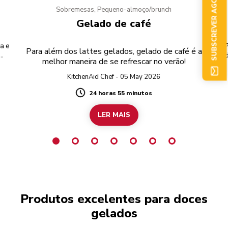
SUBSCREVER AGORA
Sobremesas, Pequeno-almoço/brunch
Gelado de café
a e
P
Para além dos lattes gelados, gelado de café é a
melhor maneira de se refrescar no verão!
KitchenAid Chef - 05 May 2026
24 horas 55 minutos
Duration
LER MAIS
Produtos excelentes para doces
gelados