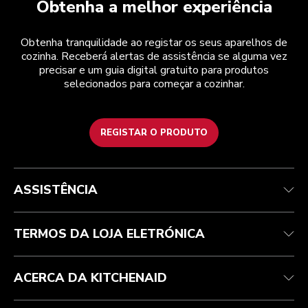
Obtenha a melhor experiência
Obtenha tranquilidade ao registar os seus aparelhos de
cozinha. Receberá alertas de assistência se alguma vez
precisar e um guia digital gratuito para produtos
selecionados para começar a cozinhar.
REGISTAR O PRODUTO
Health Check
Termos e condições
A marca
Atendimento ao cliente
Envio e entrega
A nossa história
ASSISTÊNCIA
Acompanhar a sua encomenda
Devoluções e reembolsos
Garantia e documentos
Marca
Contacte-nos
Declaração de acessibilidade
Perguntas frequentes
ODR
TERMOS DA LOJA ELETRÓNICA
ACERCA DA KITCHENAID