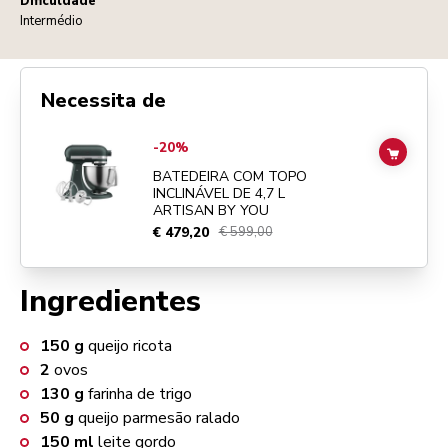
Dificuldade
Intermédio
Necessita de
Go to
BATEDEIRA COM TOPO INCLINÁVEL DE 4,7 L ARTISAN BY YO
-20%
ADD TO
BATEDEIRA COM TOPO
INCLINÁVEL DE 4,7 L
ARTISAN BY YOU
€ 479,20
€ 599,00
Ingredientes
150
g
queijo ricota
2
ovos
130
g
farinha de trigo
50
g
queijo parmesão ralado
150
ml
leite gordo