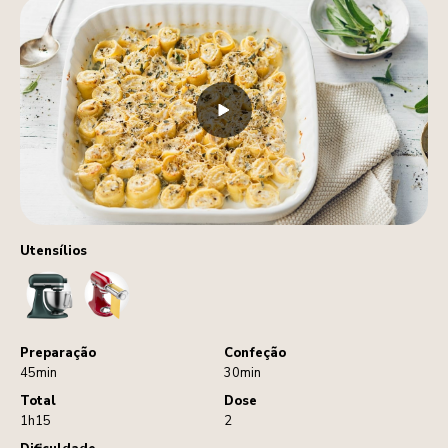
Utensílios
StandMixer
PastaRoller
Preparação
Confeção
45min
30min
Total
Dose
1h15
2