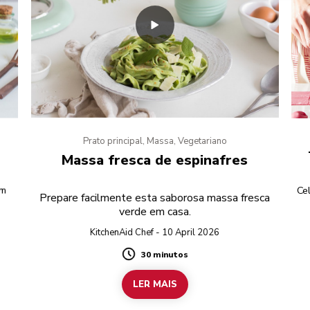
Prato principal, Massa, Vegetariano
Massa fresca de espinafres
um
Ce
Prepare facilmente esta saborosa massa fresca
verde em casa.
KitchenAid Chef - 10 April 2026
30 minutos
Duration
LER MAIS