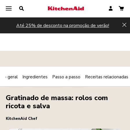
Até 25% de desconto na promoção de verão!
Hi
são geral
Ingredientes
Passo a passo
Receitas relacionadas
Print
QUENTE
PRATO PRINCIPAL
MASSA
Share
Gratinado de massa: rolos com
ricota e salva
KitchenAid Chef