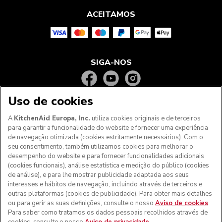
ACEITAMOS
SIGA-NOS
Uso de cookies
A
KitchenAid Europa, Inc.
utiliza cookies originais e de terceiros
para garantir a funcionalidade do website e fornecer uma experiência
de navegação otimizada (cookies estritamente necessários). Com o
seu consentimento, também utilizamos cookies para melhorar o
desempenho do website e para fornecer funcionalidades adicionais
(cookies funcionais), análise estatística e medição do público (cookies
de análise), e para lhe mostrar publicidade adaptada aos seus
Aos clientes nos Açores, Madeira e outros territórios
interesses e hábitos de navegação, incluindo através de terceiros e
portugueses
: Por favor, contacte a nossa equipa de Apoio
outras plataformas (cookies de publicidade). Para obter mais detalhes
ao Cliente para efetuar a sua encomenda, de forma a
ou para gerir as suas definições, consulte o nosso
Aviso de cookies
.
podermos fornecer os custos de envio exatos e aplicar a
Para saber como tratamos os dados pessoais recolhidos através de
taxa de IVA correta