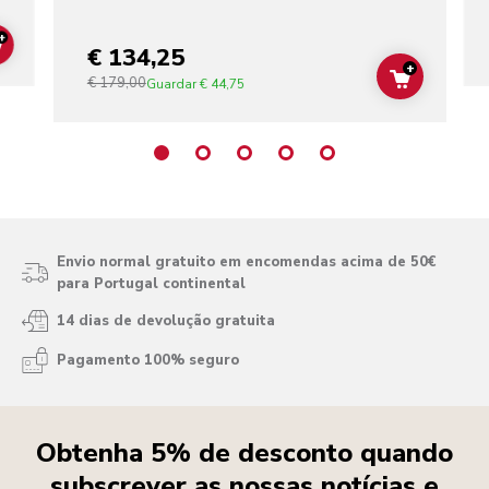
+
€ 134,25
ADD TO CART
+
€ 179,00
ADD TO C
Guardar
€ 44,75
Envio normal gratuito em encomendas acima de 50€
para Portugal continental
14 dias de devolução gratuita
Pagamento 100% seguro
Obtenha 5% de desconto quando
subscrever as nossas notícias e