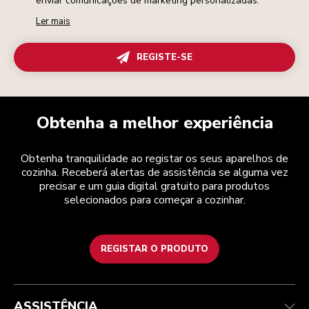
enviar comunicações de marketing personalizadas.
Ler mais
REGISTE-SE
Obtenha a melhor experiência
Obtenha tranquilidade ao registar os seus aparelhos de
cozinha. Receberá alertas de assistência se alguma vez
precisar e um guia digital gratuito para produtos
selecionados para começar a cozinhar.
REGISTAR O PRODUTO
Health Check
Termos e condições
A marca
Atendimento ao cliente
Envio e entrega
A nossa história
ASSISTÊNCIA
Acompanhar a sua encomenda
Devoluções e reembolsos