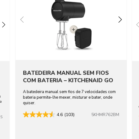
BATEDEIRA MANUAL SEM FIOS
COM BATERIA – KITCHENAID GO
A batedeira manual sem fios de 7 velocidades com
s
bateria permite-lhe mexer, misturar e bater, onde
ho
quiser.
5KHMR762BM
4.6
(103)
SS