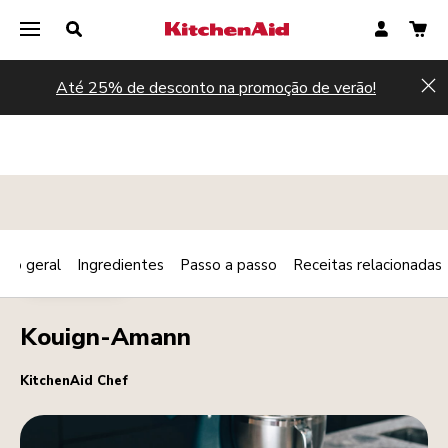
Até 25% de desconto na promoção de verão!
Hi
são geral
Ingredientes
Passo a passo
Receitas relacionadas
Print
SOBREMESAS
Share
Kouign-Amann
KitchenAid Chef