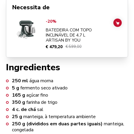
Necessita de
Go to
BATEDEIRA COM TOPO INCLINÁVEL DE 4,7 L ARTISAN BY YO
-20%
ADD TO
BATEDEIRA COM TOPO
INCLINÁVEL DE 4,7 L
ARTISAN BY YOU
€ 479,20
€ 599,00
Ingredientes
250
ml
água morna
5
g
fermento seco ativado
165
g
açúcar fino
350
g
farinha de trigo
4
c. de chá
sal
25
g
manteiga, à temperatura ambiente
250
g (divididos em duas partes iguais)
manteiga,
congelada