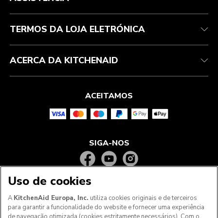
Garantia e documentos
Marca
Contacte-nos
Declaração de acessibilidade
Perguntas frequentes
ODR
TERMOS DA LOJA ELETRÓNICA
ACERCA DA KITCHENAID
ACEITAMOS
SIGA-NOS
Uso de cookies
A
KitchenAid Europa, Inc.
utiliza cookies originais e de terceiros
para garantir a funcionalidade do website e fornecer uma experiência
de navegação otimizada (cookies estritamente necessários). Com o