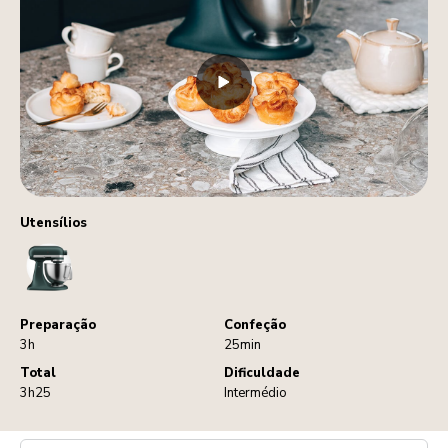
Utensílios
StandMixer
Preparação
Confeção
3h
25min
Total
Dificuldade
3h25
Intermédio