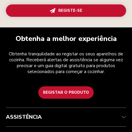
REGISTE-SE
Obtenha a melhor experiência
Obtenha tranquilidade ao registar os seus aparelhos de
cozinha. Receberá alertas de assistência se alguma vez
precisar e um guia digital gratuito para produtos
selecionados para começar a cozinhar.
REGISTAR O PRODUTO
Health Check
Termos e condições
A marca
Atendimento ao cliente
Envio e entrega
A nossa história
ASSISTÊNCIA
Acompanhar a sua encomenda
Devoluções e reembolsos
Garantia e documentos
Marca
Contacte-nos
Declaração de acessibilidade
Perguntas frequentes
ODR