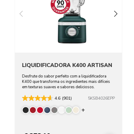
LIQUIDIFICADORA K400 ARTISAN
Desfrute do sabor perfeito com a liquidificadora
K400 que transforma os ingredientes mais difíceis
em texturas suaves e sabores deliciosos.
5KSB4026EPP
4.6
(901)
Display more color