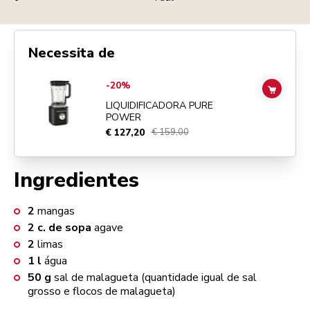
Necessita de
Go to
Liquidificadora Pure Power
details page
-20%
ADD TO
LIQUIDIFICADORA PURE
POWER
€ 127,20
€ 159,00
Ingredientes
2
mangas
2
c. de sopa
agave
2
limas
1
l
água
50
g
sal de malagueta (quantidade igual de sal
grosso e flocos de malagueta)