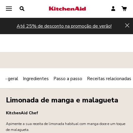
Até 25% de desconto na promoção de verão!
Hi
são geral
Ingredientes
Passo a passo
Receitas relacionadas
Print
BEBIDAS
Share
Limonada de manga e malagueta
KitchenAid Chef
Apimente a sua receita de limonada habitual com manga doce e um toque
de malagueta.