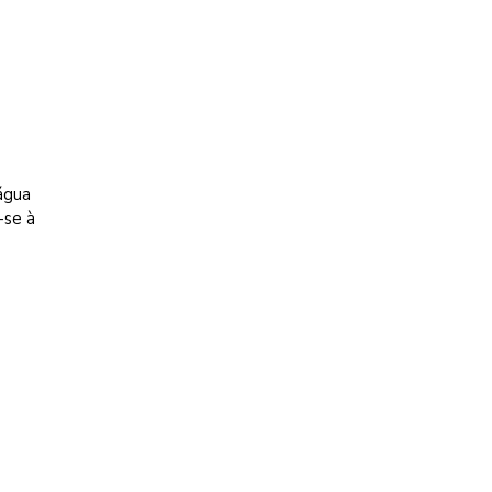
água
-se à