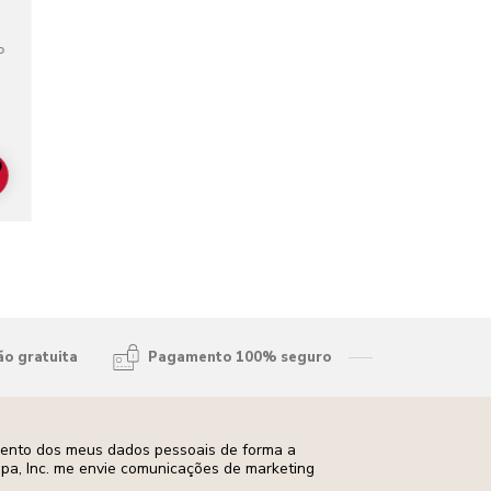
P
lors
ADD TO CART
ão gratuita
Pagamento 100% seguro
mento dos meus dados pessoais de forma a
opa, Inc. me envie comunicações de marketing