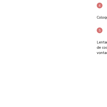
Coloqu
Lenta
de co
vontad