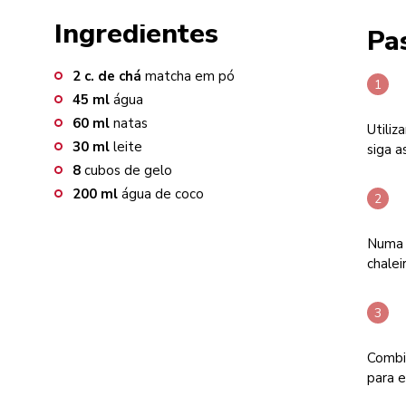
Ingredientes
Pa
2
c. de chá
matcha em pó
45
ml
água
60
ml
natas
Utiliz
30
ml
leite
siga a
8
cubos de gelo
200
ml
água de coco
Numa 
chalei
Combin
para e