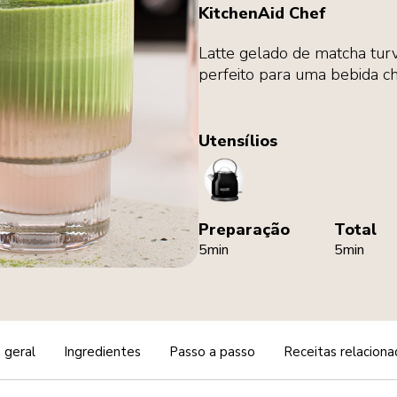
KitchenAid Chef
Latte gelado de matcha tur
perfeito para uma bebida ch
Utensílios
Kettle
Preparação
Total
5min
5min
 geral
Ingredientes
Passo a passo
Receitas relaciona