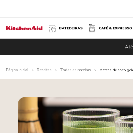
BATEDEIRAS
CAFÉ & EXPRESSO
Até
Página inicial
Receitas
Todas as receitas
>
>
>
Matcha de coco ge