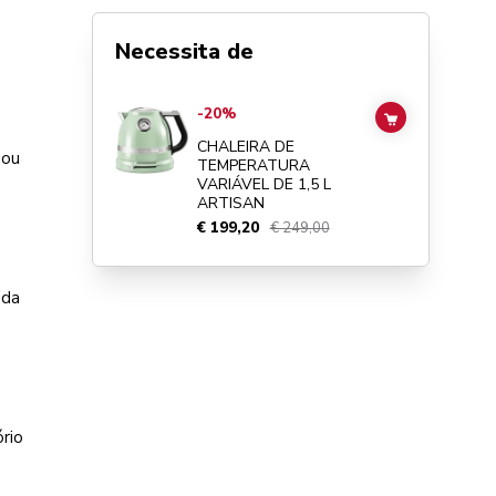
Necessita de
Go to
Chaleira de temperatura variável de 1,5 L Artisan
det
-20%
ADD TO CAR
CHALEIRA DE
 ou
TEMPERATURA
VARIÁVEL DE 1,5 L
ARTISAN
€ 199,20
€ 249,00
 da
ório