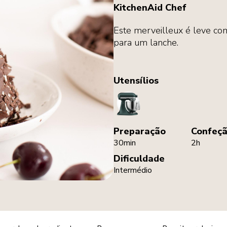
KitchenAid Chef
Este merveilleux é leve com
para um lanche.
Utensílios
StandMixer
Preparação
Confeç
30min
2h
Dificuldade
Intermédio