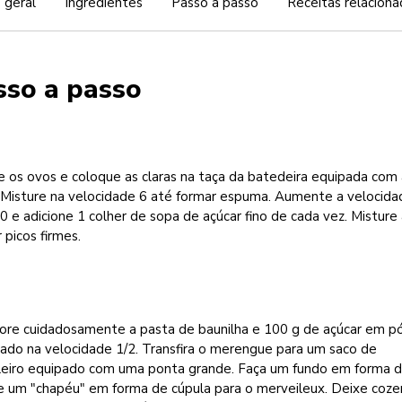
 geral
Ingredientes
Passo a passo
Receitas relaciona
sso a passo
 os ovos e coloque as claras na taça da batedeira equipada com 
. Misture na velocidade 6 até formar espuma. Aumente a velocida
0 e adicione 1 colher de sopa de açúcar fino de cada vez. Misture
 picos firmes.
pore cuidadosamente a pasta de baunilha e 100 g de açúcar em p
ado na velocidade 1/2. Transfira o merengue para um saco de
leiro equipado com uma ponta grande. Faça um fundo em forma 
 e um "chapéu" em forma de cúpula para o merveileux. Deixe coze