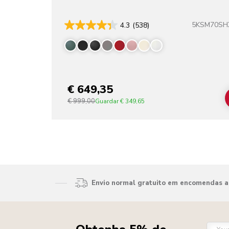
5KSM70SH
4.3
(538)
€ 649,35
€ 999,00
Guardar
€ 349,65
Envio normal gratuito em encomendas ac