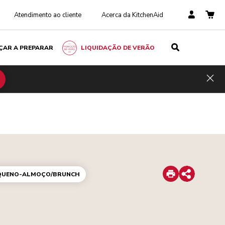
Atendimento ao cliente
Acerca da KitchenAid
ÇAR A PREPARAR
LIQUIDAÇÃO DE VERÃO
Hid
Print
QUENO-ALMOÇO/BRUNCH
Share