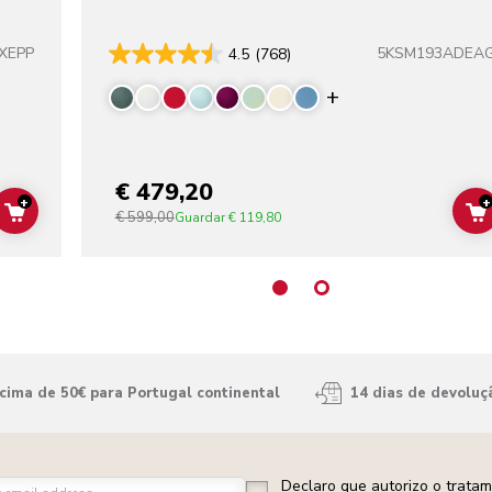
XEPP
5KSM193ADEA
4.5
(768)
Display more co
€ 479,20
+
+
€ 599,00
ADD TO CART
Guardar
€ 119,80
ima de 50€ para Portugal continental
14 dias de devoluç
Declaro que autorizo o trata