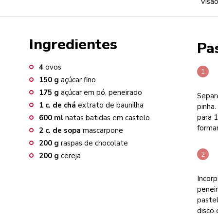
Visão
Ingredientes
Pa
4
ovos
150
g
açúcar fino
175
g
açúcar em pó, peneirado
Separe
1
c. de chá
extrato de baunilha
pinha
para 1
600
ml
natas batidas em castelo
formar
2
c. de sopa
mascarpone
200
g
raspas de chocolate
200
g
cereja
Incor
peneir
paste
disco