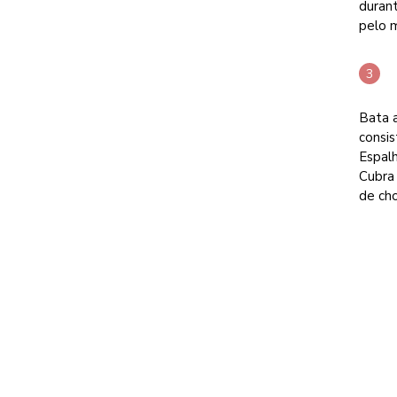
durant
pelo m
Bata 
consis
Espal
Cubra 
de ch