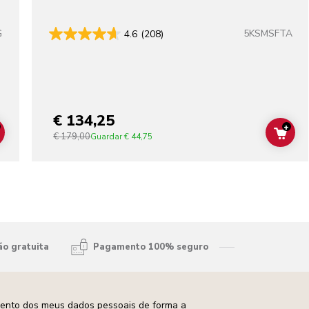
G
5KSMSFTA
4.6
(208)
lors
€ 134,25
+
€ 179,00
ADD TO CART
ADD
Guardar
€ 44,75
ão gratuita
Pagamento 100% seguro
mento dos meus dados pessoais de forma a