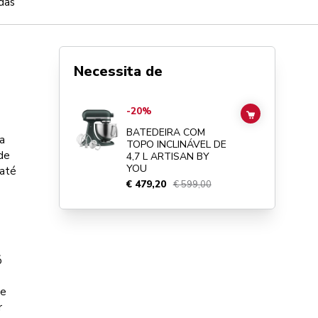
das
Necessita de
Go to
BATEDEIRA COM TOPO INCLINÁVEL DE 4,7 L ARTI
-20%
ADD TO CAR
BATEDEIRA COM
a
TOPO INCLINÁVEL DE
de
4,7 L ARTISAN BY
YOU
 até
€ 479,20
€ 599,00
ó
de
r