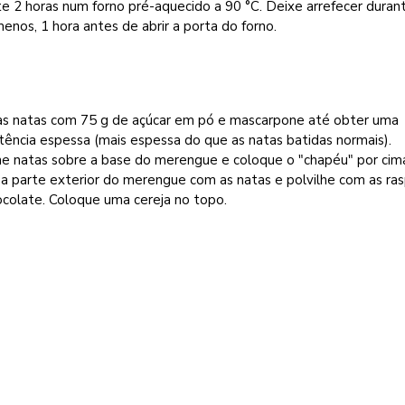
e 2 horas num forno pré-aquecido a 90 °C. Deixe arrefecer duran
enos, 1 hora antes de abrir a porta do forno.
as natas com 75 g de açúcar em pó e mascarpone até obter uma
tência espessa (mais espessa do que as natas batidas normais).
he natas sobre a base do merengue e coloque o "chapéu" por cim
a parte exterior do merengue com as natas e polvilhe com as ra
ocolate. Coloque uma cereja no topo.