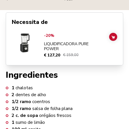
Necessita de
Go to
Liquidificadora Pure Power
details page
-20%
ADD TO
LIQUIDIFICADORA PURE
POWER
€ 127,20
€ 159,00
Ingredientes
1
chalotas
2
dentes de alho
1/2
ramo
coentros
1/2
ramo
salsa de folha plana
2
c. de sopa
orégãos frescos
1
sumo de limão