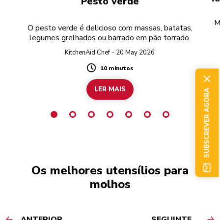
Pesto verde
M
O pesto verde é delicioso com massas, batatas,
legumes grelhados ou barrado em pão torrado.
r
KitchenAid Chef - 20 May 2026
10 minutos
Duration
LER MAIS
SUBSCREVER AGORA
Os melhores utensílios para
molhos
ANTERIOR
SEGUINTE