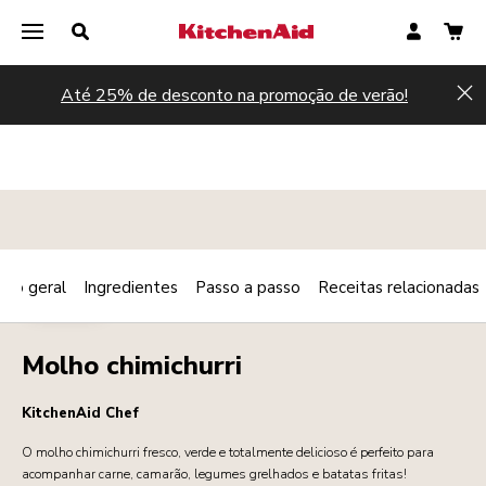
Até 25% de desconto na promoção de verão!
Hi
são geral
Ingredientes
Passo a passo
Receitas relacionadas
Print
MOLHOS
Share
Molho chimichurri
KitchenAid Chef
O molho chimichurri fresco, verde e totalmente delicioso é perfeito para
acompanhar carne, camarão, legumes grelhados e batatas fritas!