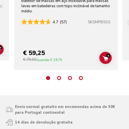
Batedor de massas em aço inoxidável para massas
leves em batedeiras com topo inclinável de tamanho
AC
médio.
5KSMPB5SS
4.7
(57)
+
€ 59,25
ADD TO CART
+
€ 79,00
ADD TO C
Guardar
€ 19,75
Envio normal gratuito em encomendas acima de 50€
para Portugal continental
14 dias de devolução gratuita