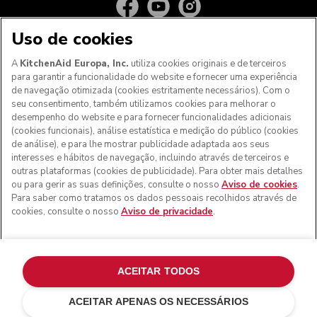
Uso de cookies
A
KitchenAid Europa, Inc.
utiliza cookies originais e de terceiros
para garantir a funcionalidade do website e fornecer uma experiência
de navegação otimizada (cookies estritamente necessários). Com o
seu consentimento, também utilizamos cookies para melhorar o
desempenho do website e para fornecer funcionalidades adicionais
(cookies funcionais), análise estatística e medição do público (cookies
de análise), e para lhe mostrar publicidade adaptada aos seus
Aos clientes nos Açores, Madeira e outros territórios
interesses e hábitos de navegação, incluindo através de terceiros e
portugueses
: Por favor, contacte a nossa equipa de Apoio
outras plataformas (cookies de publicidade). Para obter mais detalhes
ao Cliente para efetuar a sua encomenda, de forma a
ou para gerir as suas definições, consulte o nosso
Aviso de cookies
.
podermos fornecer os custos de envio exatos e aplicar a
Para saber como tratamos os dados pessoais recolhidos através de
taxa de IVA correta
cookies, consulte o nosso
Aviso de privacidade
.
© KitchenAid 2026 - Todos os direitos reservados.
KitchenAid e o design da batedeira são marcas comerciais
nos EUA e noutros locais.
ACEITAR TODOS
Gerir as minhas cookies
Aviso de privacidade
ACEITAR APENAS OS NECESSÁRIOS
Política de cookies
Outros países