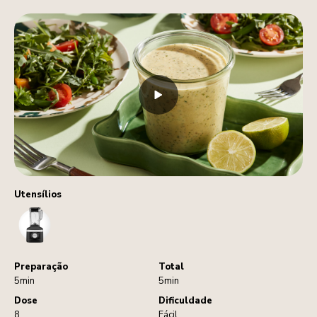
Utensílios
Blender
Preparação
Total
5min
5min
Dose
Dificuldade
8
Fácil