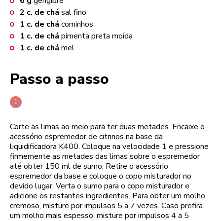
6
g
gengibre
2
c. de chá
sal fino
1
c. de chá
cominhos
1
c. de chá
pimenta preta moída
1
c. de chá
mel
Passo a passo
Corte as limas ao meio para ter duas metades. Encaixe o
acessório espremedor de citrinos na base da
liquidificadora K400. Coloque na velocidade 1 e pressione
firmemente as metades das limas sobre o espremedor
até obter 150 ml de sumo. Retire o acessório
espremedor da base e coloque o copo misturador no
devido lugar. Verta o sumo para o copo misturador e
adicione os restantes ingredientes. Para obter um molho
cremoso, misture por impulsos 5 a 7 vezes. Caso prefira
um molho mais espesso, misture por impulsos 4 a 5