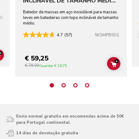
INCLINÁVEL DE TAMANHO MÉDIO
EM AÇO INOXIDÁVEL
Batedor de massas em aço inoxidável para massas
AC
leves em batedeiras com topo inclinável de tamanho
médio.
5KSMPB5SS
4.7
(57)
+
€ 59,25
ADD TO CART
+
€ 79,00
ADD TO C
Guardar
€ 19,75
Envio normal gratuito em encomendas acima de 50€
para Portugal continental
14 dias de devolução gratuita