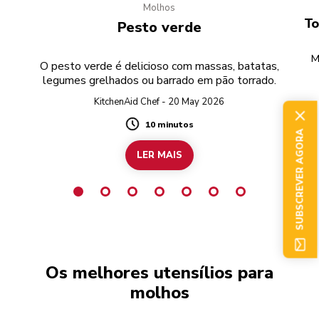
Molhos
e
To
Pesto verde
M
O pesto verde é delicioso com massas, batatas,
legumes grelhados ou barrado em pão torrado.
r
KitchenAid Chef - 20 May 2026
10 minutos
Duration
SUBSCREVER AGORA
LER MAIS
Os melhores utensílios para
molhos