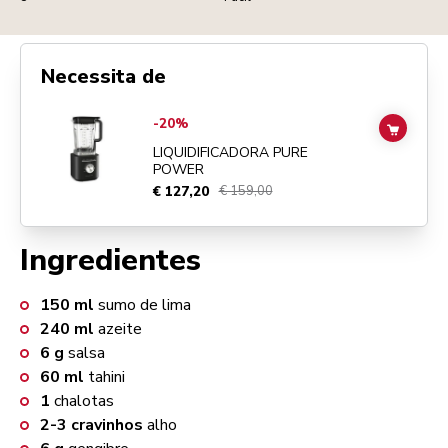
Necessita de
Go to
Liquidificadora Pure Power
details page
-20%
ADD TO
LIQUIDIFICADORA PURE
POWER
€ 127,20
€ 159,00
Ingredientes
150
ml
sumo de lima
240
ml
azeite
6
g
salsa
60
ml
tahini
1
chalotas
2-3
cravinhos
alho