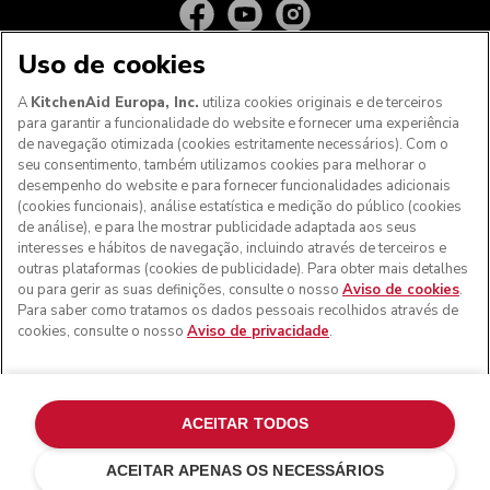
Uso de cookies
A
KitchenAid Europa, Inc.
utiliza cookies originais e de terceiros
para garantir a funcionalidade do website e fornecer uma experiência
de navegação otimizada (cookies estritamente necessários). Com o
seu consentimento, também utilizamos cookies para melhorar o
desempenho do website e para fornecer funcionalidades adicionais
(cookies funcionais), análise estatística e medição do público (cookies
de análise), e para lhe mostrar publicidade adaptada aos seus
Aos clientes nos Açores, Madeira e outros territórios
interesses e hábitos de navegação, incluindo através de terceiros e
portugueses
: Por favor, contacte a nossa equipa de Apoio
outras plataformas (cookies de publicidade). Para obter mais detalhes
ao Cliente para efetuar a sua encomenda, de forma a
ou para gerir as suas definições, consulte o nosso
Aviso de cookies
.
podermos fornecer os custos de envio exatos e aplicar a
Para saber como tratamos os dados pessoais recolhidos através de
taxa de IVA correta
cookies, consulte o nosso
Aviso de privacidade
.
© KitchenAid 2026 - Todos os direitos reservados.
KitchenAid e o design da batedeira são marcas comerciais
nos EUA e noutros locais.
ACEITAR TODOS
Gerir as minhas cookies
Aviso de privacidade
ACEITAR APENAS OS NECESSÁRIOS
Política de cookies
Outros países