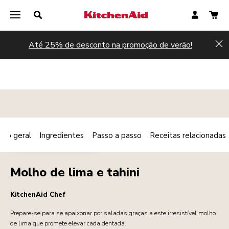
Até 25% de desconto na promoção de verão!
Hi
são geral
Ingredientes
Passo a passo
Receitas relacionadas
Print
MOLHOS PARA SALADAS
Share
Molho de lima e tahini
KitchenAid Chef
Prepare-se para se apaixonar por saladas graças a este irresistível molho
de lima que promete elevar cada dentada.