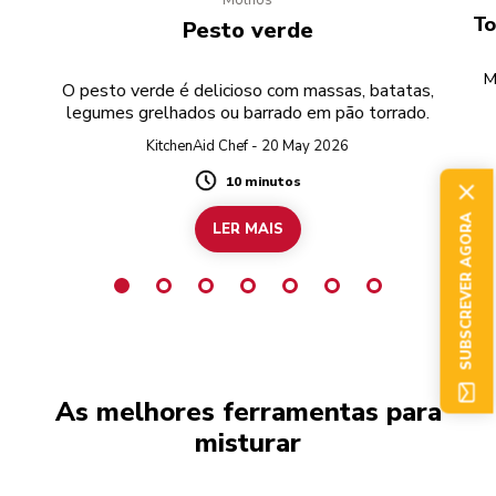
Molhos
e
To
Pesto verde
M
O pesto verde é delicioso com massas, batatas,
legumes grelhados ou barrado em pão torrado.
r
KitchenAid Chef - 20 May 2026
10 minutos
Duration
SUBSCREVER AGORA
LER MAIS
As melhores ferramentas para
misturar