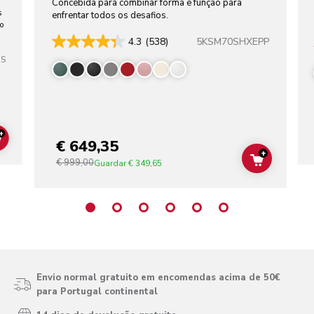
Concebida para combinar forma e função para
s
enfrentar todos os desafios.
ho
5KSM70SHXEPP
4.3
(538)
SS
+
€ 649,35
ADD TO CART
+
€ 999,00
ADD TO C
Guardar
€ 349,65
Envio normal gratuito em encomendas acima de 50€
para Portugal continental