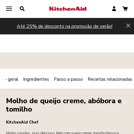
Até 25% de desconto na promoção de verão!
Hi
são geral
Ingredientes
Passo a passo
Receitas relacionadas
Print
MOLHOS
Share
Molho de queijo creme, abóbora e
tomilho
KitchenAid Chef
Molho simples, mas delicioso, feito com queijo creme, tomilho fresco e