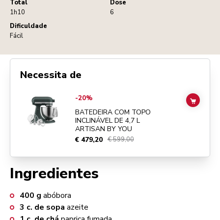
Total
Dose
1h10
6
Dificuldade
Fácil
Necessita de
Go to
BATEDEIRA COM TOPO INCLINÁVEL DE 4,7 L ARTISAN BY YO
-20%
ADD TO
BATEDEIRA COM TOPO
INCLINÁVEL DE 4,7 L
ARTISAN BY YOU
€ 479,20
€ 599,00
Ingredientes
400
g
abóbora
3
c. de sopa
azeite
1
c. de chá
paprica fumada