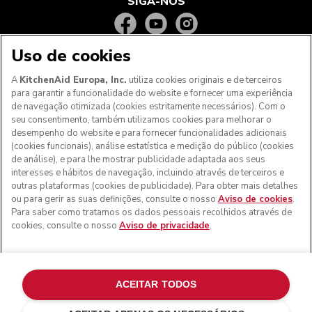
SIGA-NOS
Uso de cookies
A
KitchenAid Europa, Inc.
utiliza cookies originais e de terceiros
para garantir a funcionalidade do website e fornecer uma experiência
de navegação otimizada (cookies estritamente necessários). Com o
seu consentimento, também utilizamos cookies para melhorar o
desempenho do website e para fornecer funcionalidades adicionais
(cookies funcionais), análise estatística e medição do público (cookies
de análise), e para lhe mostrar publicidade adaptada aos seus
Aos clientes nos Açores, Madeira e outros territórios
interesses e hábitos de navegação, incluindo através de terceiros e
portugueses
: Por favor, contacte a nossa equipa de Apoio
outras plataformas (cookies de publicidade). Para obter mais detalhes
ao Cliente para efetuar a sua encomenda, de forma a
ou para gerir as suas definições, consulte o nosso
Aviso de cookies
.
podermos fornecer os custos de envio exatos e aplicar a
Para saber como tratamos os dados pessoais recolhidos através de
taxa de IVA correta
cookies, consulte o nosso
Aviso de privacidade
.
© KitchenAid 2026 - Todos os direitos reservados.
KitchenAid e o design da batedeira são marcas comerciais
nos EUA e noutros locais.
ACEITAR TODOS
Gerir as minhas cookies
Aviso de privacidade