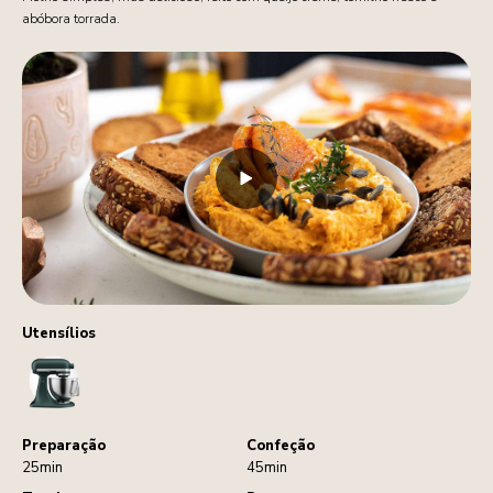
abóbora torrada.
Utensílios
StandMixer
Preparação
Confeção
25min
45min