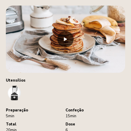
Utensílios
Blender
Preparação
Confeção
5min
15min
Total
Dose
20min
6