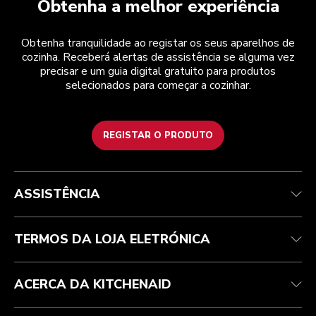
Obtenha a melhor experiência
Obtenha tranquilidade ao registar os seus aparelhos de
cozinha. Receberá alertas de assistência se alguma vez
precisar e um guia digital gratuito para produtos
selecionados para começar a cozinhar.
REGISTAR O PRODUTO
Health Check
Termos e condições
A marca
Atendimento ao cliente
Envio e entrega
A nossa história
ASSISTÊNCIA
Acompanhar a sua encomenda
Devoluções e reembolsos
Garantia e documentos
Marca
Contacte-nos
Declaração de acessibilidade
Perguntas frequentes
ODR
TERMOS DA LOJA ELETRÓNICA
ACERCA DA KITCHENAID