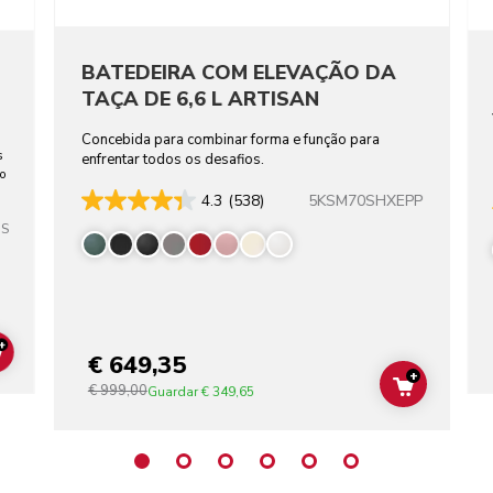
BATEDEIRA COM ELEVAÇÃO DA
TAÇA DE 6,6 L ARTISAN
Concebida para combinar forma e função para
s
enfrentar todos os desafios.
ho
5KSM70SHXEPP
4.3
(538)
SS
+
€ 649,35
ADD TO CART
+
€ 999,00
ADD TO C
Guardar
€ 349,65