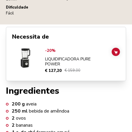
Dificuldade
Fácil
Necessita de
Go to
Liquidificadora Pure Power
details page
-20%
ADD TO
LIQUIDIFICADORA PURE
POWER
€ 127,20
€ 159,00
Ingredientes
200
g
aveia
250
ml
bebida de amêndoa
2
ovos
2
bananas