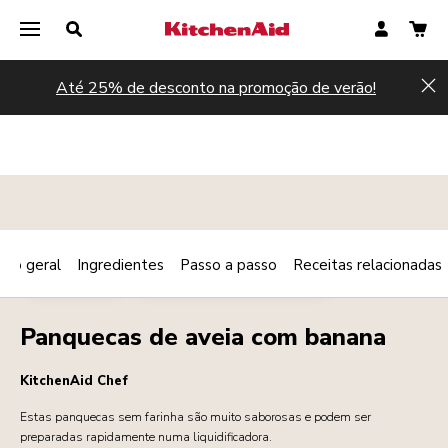
Até 25% de desconto na promoção de verão!
Hi
são geral
Ingredientes
Passo a passo
Receitas relacionadas
Print
SOBREMESAS
PEQUENO-ALMOÇO/BRUNCH
Share
Panquecas de aveia com banana
KitchenAid Chef
Estas panquecas sem farinha são muito saborosas e podem ser
preparadas rapidamente numa liquidificadora.