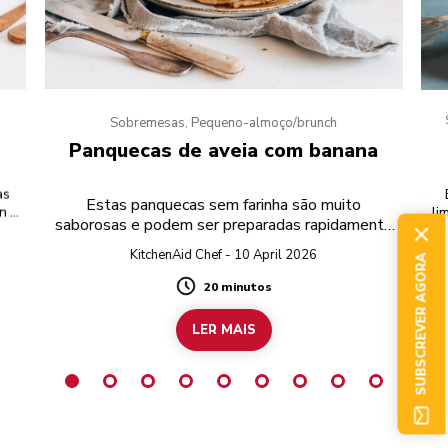
Sobremesas, Pequeno-almoço/brunch
Panquecas de aveia com banana
as
Estas panquecas sem farinha são muito
n e
li
saborosas e podem ser preparadas rapidamente
numa liquidificadora.
KitchenAid Chef - 10 April 2026
SUBSCREVER AGORA
20 minutos
Duration
LER MAIS