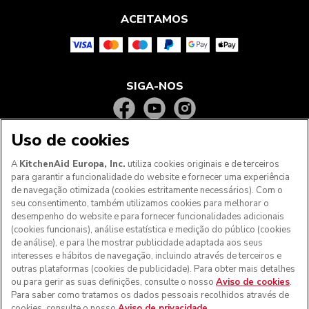
ACEITAMOS
SIGA-NOS
Uso de cookies
A
KitchenAid Europa, Inc.
utiliza cookies originais e de terceiros
para garantir a funcionalidade do website e fornecer uma experiência
de navegação otimizada (cookies estritamente necessários). Com o
seu consentimento, também utilizamos cookies para melhorar o
desempenho do website e para fornecer funcionalidades adicionais
(cookies funcionais), análise estatística e medição do público (cookies
de análise), e para lhe mostrar publicidade adaptada aos seus
Aos clientes nos Açores, Madeira e outros territórios
interesses e hábitos de navegação, incluindo através de terceiros e
portugueses
: Por favor, contacte a nossa equipa de Apoio
outras plataformas (cookies de publicidade). Para obter mais detalhes
ao Cliente para efetuar a sua encomenda, de forma a
ou para gerir as suas definições, consulte o nosso
Aviso de cookies
.
podermos fornecer os custos de envio exatos e aplicar a
Para saber como tratamos os dados pessoais recolhidos através de
taxa de IVA correta
cookies, consulte o nosso
Aviso de privacidade
.