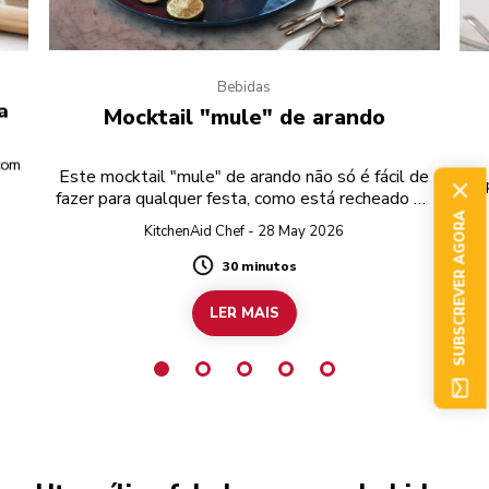
Bebidas
a
Mocktail "mule" de arando
 com
Este mocktail "mule" de arando não só é fácil de
fazer para qualquer festa, como está recheado de
sabores frutados.
SUBSCREVER AGORA
KitchenAid Chef - 28 May 2026
30 minutos
Duration
LER MAIS