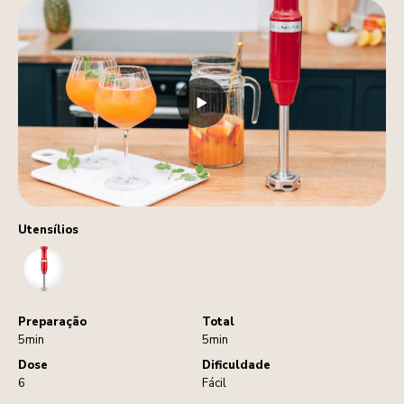
Utensílios
HandBlender
Preparação
Total
5min
5min
Dose
Dificuldade
6
Fácil