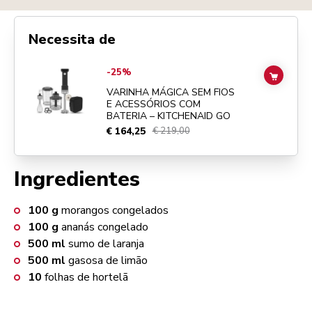
Necessita de
Go to
VARINHA MÁGICA SEM FIOS E ACESSÓRIOS COM BATERIA –
-25%
ADD TO
VARINHA MÁGICA SEM FIOS
E ACESSÓRIOS COM
BATERIA – KITCHENAID GO
€ 164,25
€ 219,00
Ingredientes
100
g
morangos congelados
100
g
ananás congelado
500
ml
sumo de laranja
500
ml
gasosa de limão
10
folhas de hortelã