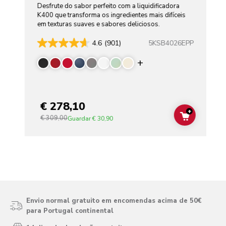
Desfrute do sabor perfeito com a liquidificadora
K400 que transforma os ingredientes mais difíceis
em texturas suaves e sabores deliciosos.
5KSB4026EPP
4.6
(901)
Display more color
€ 278,10
+
€ 309,00
ADD TO C
Guardar
€ 30,90
Envio normal gratuito em encomendas acima de 50€
para Portugal continental