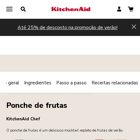
Até 25% de desconto na promoção de verão!
Hi
são geral
Ingredientes
Passo a passo
Receitas relacionadas
Print
PEQUENO-ALMOÇO/BRUNCH
BEBIDAS
Share
Ponche de frutas
KitchenAid Chef
O ponche de frutas é um delicioso mocktail repleto de frutas de verão.