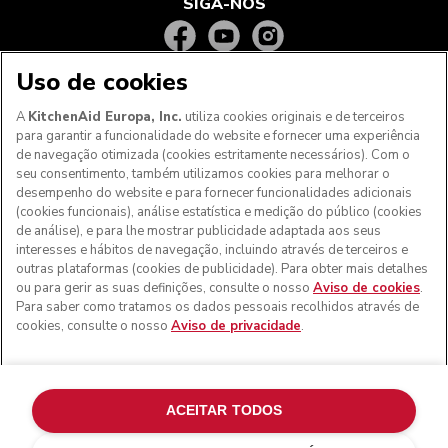
SIGA-NOS
Uso de cookies
A
KitchenAid Europa, Inc.
utiliza cookies originais e de terceiros
para garantir a funcionalidade do website e fornecer uma experiência
de navegação otimizada (cookies estritamente necessários). Com o
seu consentimento, também utilizamos cookies para melhorar o
desempenho do website e para fornecer funcionalidades adicionais
(cookies funcionais), análise estatística e medição do público (cookies
de análise), e para lhe mostrar publicidade adaptada aos seus
Aos clientes nos Açores, Madeira e outros territórios
interesses e hábitos de navegação, incluindo através de terceiros e
portugueses
: Por favor, contacte a nossa equipa de Apoio
outras plataformas (cookies de publicidade). Para obter mais detalhes
ao Cliente para efetuar a sua encomenda, de forma a
ou para gerir as suas definições, consulte o nosso
Aviso de cookies
.
podermos fornecer os custos de envio exatos e aplicar a
Para saber como tratamos os dados pessoais recolhidos através de
taxa de IVA correta
cookies, consulte o nosso
Aviso de privacidade
.
© KitchenAid 2026 - Todos os direitos reservados.
KitchenAid e o design da batedeira são marcas comerciais
nos EUA e noutros locais.
ACEITAR TODOS
Gerir as minhas cookies
Aviso de privacidade