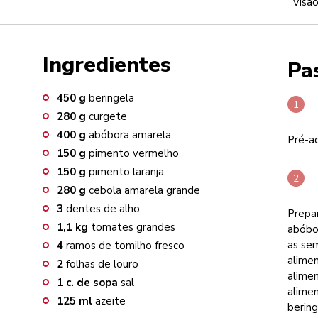
Visão
Ingredientes
Pa
450
g
beringela
280
g
curgete
400
g
abóbora amarela
Pré-aq
150
g
pimento vermelho
150
g
pimento laranja
280
g
cebola amarela grande
3
dentes de alho
Prepa
1,1
kg
tomates grandes
abóbor
as sem
4
ramos de tomilho fresco
alimen
2
folhas de louro
alimen
1
c. de sopa
sal
alimen
125
ml
azeite
bering