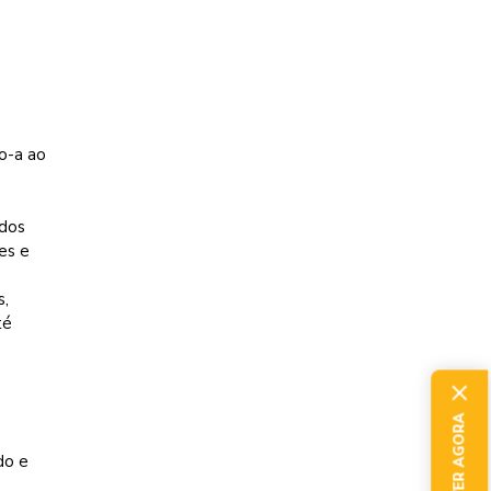
o-a ao
odos
es e
s,
té
do e