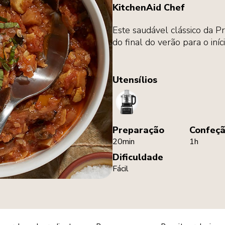
KitchenAid Chef
Este saudável clássico da P
do final do verão para o iníc
Utensílios
FoodProcessor
Preparação
Confeç
20min
1h
Dificuldade
Fácil