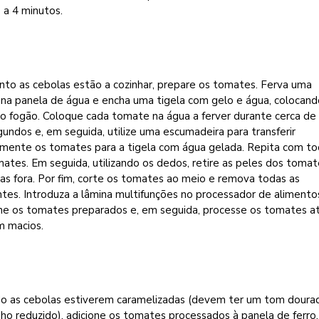
 a 4 minutos.
nto as cebolas estão a cozinhar, prepare os tomates. Ferva uma
na panela de água e encha uma tigela com gelo e água, colocand
do fogão. Coloque cada tomate na água a ferver durante cerca de
undos e, em seguida, utilize uma escumadeira para transferir
amente os tomates para a tigela com água gelada. Repita com t
ates. Em seguida, utilizando os dedos, retire as peles dos tomat
as fora. Por fim, corte os tomates ao meio e remova todas as
es. Introduza a lâmina multifunções no processador de alimento
one os tomates preparados e, em seguida, processe os tomates a
m macios.
o as cebolas estiverem caramelizadas (devem ter um tom doura
o reduzido), adicione os tomates processados à panela de ferro,