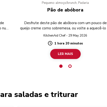
Pequeno-almoço/brunch, Padaria
Pão de abóbora
 de
Desfrute deste pão de abóbora com um pouco de
do numa
queijo creme como sobremesa, ou volte a aquecê-lo
torradeira para um pequeno-almoço deliciosament
KitchenAid Chef - 29 May 2026
doce.
1 hora 20 minutos
Duration
LER MAIS
ara saladas e triturar