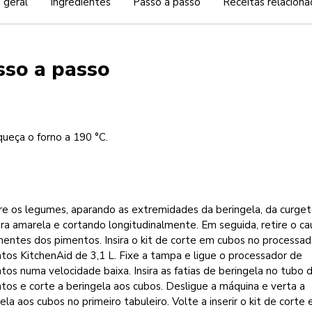
 geral
Ingredientes
Passo a passo
Receitas relaciona
sso a passo
ueça o forno a 190 °C.
re os legumes, aparando as extremidades da beringela, da curget
a amarela e cortando longitudinalmente. Em seguida, retire o ca
entes dos pimentos. Insira o kit de corte em cubos no processad
tos KitchenAid de 3,1 L. Fixe a tampa e ligue o processador de
tos numa velocidade baixa. Insira as fatias de beringela no tubo 
tos e corte a beringela aos cubos. Desligue a máquina e verta a
ela aos cubos no primeiro tabuleiro. Volte a inserir o kit de corte