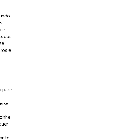
gundo
os
 de
 todos
se
ros e
repare
Deixe
zinhe
quer
rante