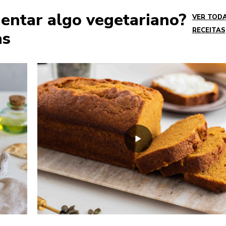
entar algo vegetariano?
VER TOD
RECEITAS
as