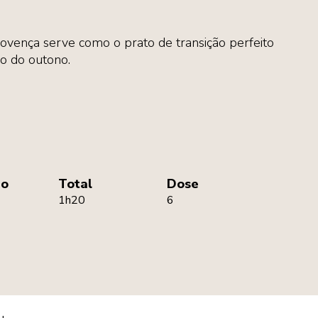
rovença serve como o prato de transição perfeito
io do outono.
ão
Total
Dose
1h20
6