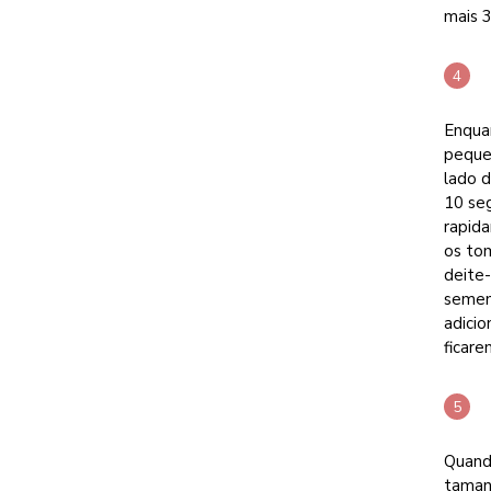
mais 3
Enqua
peque
lado 
10 seg
rapid
os tom
deite-
sement
adici
ficare
Quand
tamanh