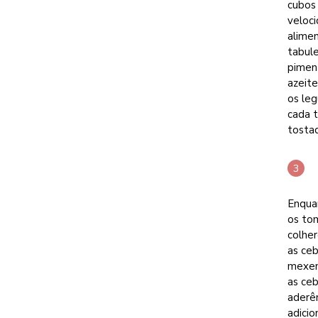
cubos 
veloci
alime
tabule
piment
azeite
os leg
cada 
tosta
Enquan
os to
colher
as ceb
mexen
as ceb
aderên
adicio