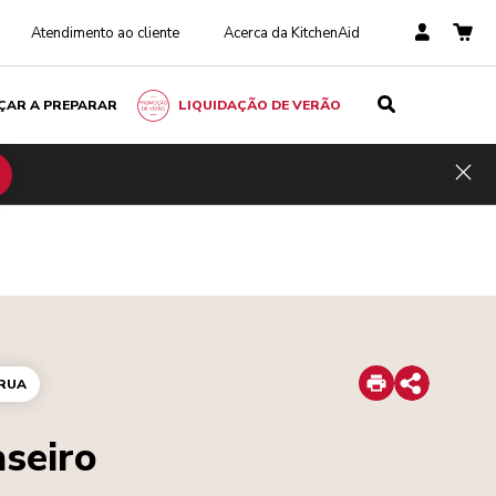
Atendimento ao cliente
Acerca da KitchenAid
ÇAR A PREPARAR
LIQUIDAÇÃO DE VERÃO
Hid
Print
 RUA
Share
aseiro