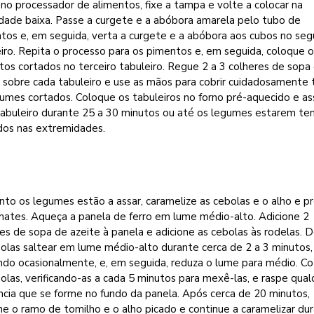
no processador de alimentos, fixe a tampa e volte a colocar na
dade baixa. Passe a curgete e a abóbora amarela pelo tubo de
ntos e, em seguida, verta a curgete e a abóbora aos cubos no se
iro. Repita o processo para os pimentos e, em seguida, coloque 
os cortados no terceiro tabuleiro. Regue 2 a 3 colheres de sopa
 sobre cada tabuleiro e use as mãos para cobrir cuidadosamente
umes cortados. Coloque os tabuleiros no forno pré-aquecido e as
tabuleiro durante 25 a 30 minutos ou até os legumes estarem ten
dos nas extremidades.
to os legumes estão a assar, caramelize as cebolas e o alho e p
mates. Aqueça a panela de ferro em lume médio-alto. Adicione 2
es de sopa de azeite à panela e adicione as cebolas às rodelas. 
olas saltear em lume médio-alto durante cerca de 2 a 3 minutos,
do ocasionalmente, e, em seguida, reduza o lume para médio. Co
olas, verificando-as a cada 5 minutos para mexê-las, e raspe qual
cia que se forme no fundo da panela. Após cerca de 20 minutos,
ne o ramo de tomilho e o alho picado e continue a caramelizar du