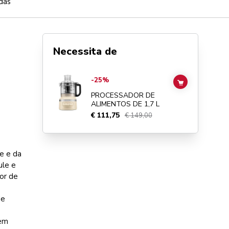
das
Necessita de
Go to
PROCESSADOR DE ALIMENTOS DE 1,7 L
details pa
-25%
ADD TO CAR
PROCESSADOR DE
ALIMENTOS DE 1,7 L
€ 111,75
€ 149,00
e e da
ule e
or de
de
 em