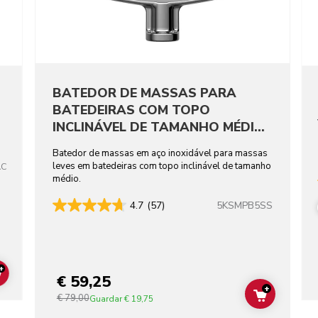
BATEDOR DE MASSAS PARA
BATEDEIRAS COM TOPO
INCLINÁVEL DE TAMANHO MÉDIO
EM AÇO INOXIDÁVEL
Batedor de massas em aço inoxidável para massas
leves em batedeiras com topo inclinável de tamanho
AC
médio.
5KSMPB5SS
4.7
(57)
+
€ 59,25
ADD TO CART
+
€ 79,00
ADD TO C
Guardar
€ 19,75