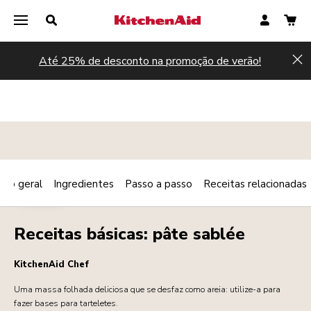
Até 25% de desconto na promoção de verão!
Hi
são geral
Ingredientes
Passo a passo
Receitas relacionadas
Print
PADARIA
Share
Receitas básicas: pâte sablée
KitchenAid Chef
Uma massa folhada deliciosa que se desfaz como areia: utilize-a para
fazer bases para tarteletes.