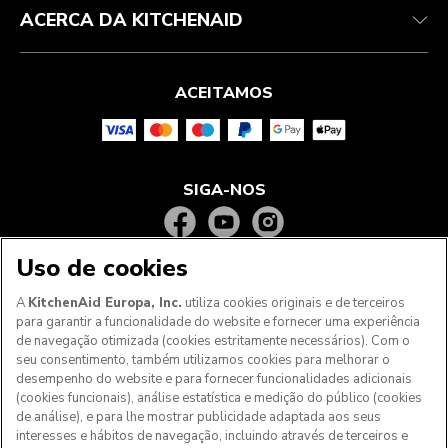
ACERCA DA KITCHENAID
ACEITAMOS
SIGA-NOS
Uso de cookies
A
KitchenAid Europa, Inc.
utiliza cookies originais e de terceiros
para garantir a funcionalidade do website e fornecer uma experiência
de navegação otimizada (cookies estritamente necessários). Com o
seu consentimento, também utilizamos cookies para melhorar o
desempenho do website e para fornecer funcionalidades adicionais
(cookies funcionais), análise estatística e medição do público (cookies
de análise), e para lhe mostrar publicidade adaptada aos seus
Aos clientes nos Açores, Madeira e outros territórios
interesses e hábitos de navegação, incluindo através de terceiros e
portugueses
: Por favor, contacte a nossa equipa de Apoio