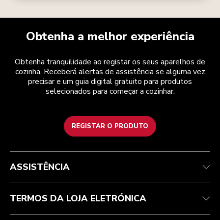
Obtenha a melhor experiência
Obtenha tranquilidade ao registar os seus aparelhos de
cozinha. Receberá alertas de assistência se alguma vez
precisar e um guia digital gratuito para produtos
selecionados para começar a cozinhar.
REGISTAR O PRODUTO
Health Check
Termos e condições
A marca
Atendimento ao cliente
Envio e entrega
A nossa história
ASSISTÊNCIA
Acompanhar a sua encomenda
Devoluções e reembolsos
Garantia e documentos
Marca
Contacte-nos
Declaração de acessibilidade
Perguntas frequentes
ODR
TERMOS DA LOJA ELETRÓNICA