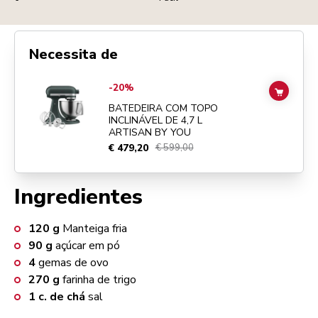
Necessita de
Go to
BATEDEIRA COM TOPO INCLINÁVEL DE 4,7 L ARTISAN BY YO
-20%
ADD TO
BATEDEIRA COM TOPO
INCLINÁVEL DE 4,7 L
ARTISAN BY YOU
€ 479,20
€ 599,00
Ingredientes
120
g
Manteiga fria
90
g
açúcar em pó
4
gemas de ovo
270
g
farinha de trigo
1
c. de chá
sal