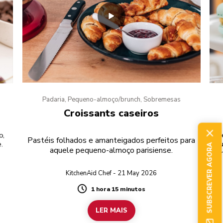
Padaria, Pequeno-almoço/brunch, Sobremesas
Croissants caseiros
o,
Pr
Pastéis folhados e amanteigados perfeitos para
.
u
SUBSCREVER AGORA
aquele pequeno-almoço parisiense.
fi
KitchenAid Chef - 21 May 2026
1 hora 15 minutos
Duration
LER MAIS