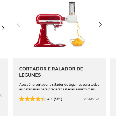
CORTADOR E RALADOR DE
LEGUMES
Acessório cortador e ralador de legumes para todas
as batedeiras para preparar saladas e muito mais.
AC
5KSMVSA
4.3
(585)