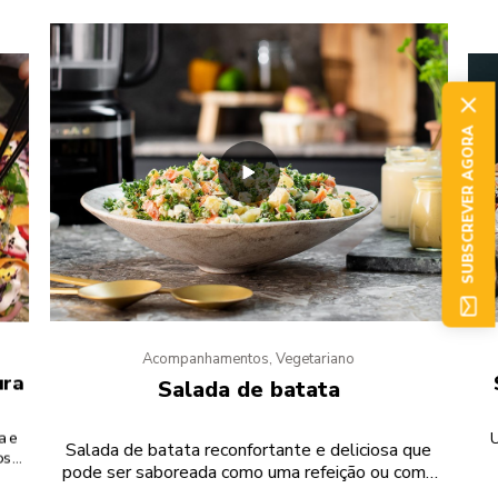
SUBSCREVER AGORA
Acompanhamentos, Vegetariano
ura
Salada de batata
a e
U
Salada de batata reconfortante e deliciosa que
os
pode ser saboreada como uma refeição ou como
.
acompanhamento num churrasco!