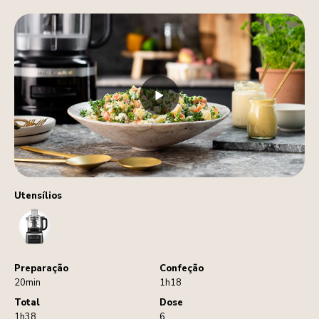
Utensílios
FoodProcessor
Preparação
Confeção
20min
1h18
Total
Dose
1h38
6