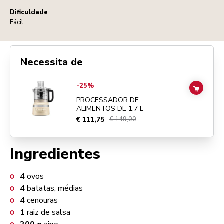
Dificuldade
Fácil
Necessita de
Go to
PROCESSADOR DE ALIMENTOS DE 1,7 L
details page
-25%
ADD TO
PROCESSADOR DE
ALIMENTOS DE 1,7 L
€ 111,75
€ 149,00
Ingredientes
4
ovos
4
batatas, médias
4
cenouras
1
raiz de salsa