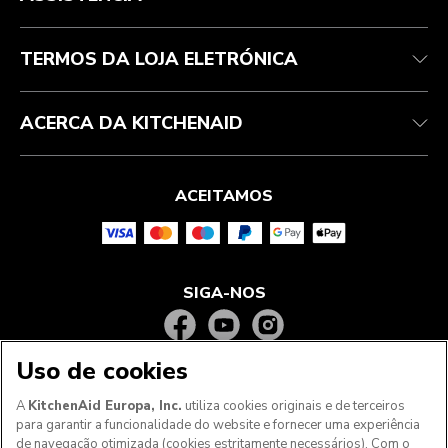
Garantia e documentos
Marca
Contacte-nos
Declaração de acessibilidade
Perguntas frequentes
ODR
TERMOS DA LOJA ELETRÓNICA
ACERCA DA KITCHENAID
ACEITAMOS
SIGA-NOS
Uso de cookies
A
KitchenAid Europa, Inc.
utiliza cookies originais e de terceiros
para garantir a funcionalidade do website e fornecer uma experiência
de navegação otimizada (cookies estritamente necessários). Com o