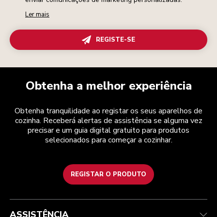
Ler mais
REGISTE-SE
Obtenha a melhor experiência
Obtenha tranquilidade ao registar os seus aparelhos de
cozinha. Receberá alertas de assistência se alguma vez
precisar e um guia digital gratuito para produtos
selecionados para começar a cozinhar.
REGISTAR O PRODUTO
Health Check
Termos e condições
A marca
Atendimento ao cliente
Envio e entrega
A nossa história
ASSISTÊNCIA
Acompanhar a sua encomenda
Devoluções e reembolsos