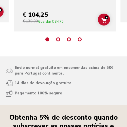
+
€ 104,25
ADD TO CART
+
€ 139,00
ADD TO C
Guardar
€ 34,75
Envio normal gratuito em encomendas acima de 50€
para Portugal continental
14 dias de devolução gratuita
Pagamento 100% seguro
Obtenha 5% de desconto quando
subscrever as nossas notícias e