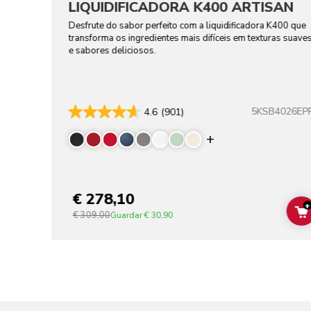
LIQUIDIFICADORA K400 ARTISAN
Desfrute do sabor perfeito com a liquidificadora K400 que
transforma os ingredientes mais difíceis em texturas suave
e sabores deliciosos.
5KSB4026EP
4.6
(901)
Display more co
€ 278,10
+
€ 309,00
Guardar
€ 30,90