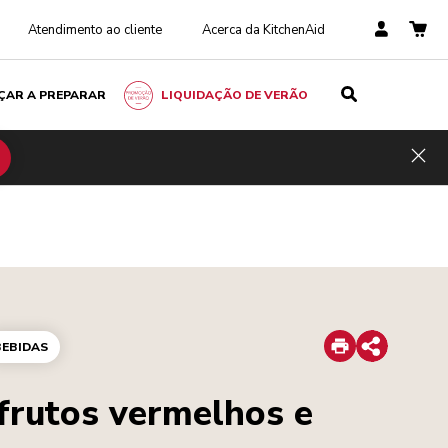
Atendimento ao cliente
Acerca da KitchenAid
ÇAR A PREPARAR
LIQUIDAÇÃO DE VERÃO
Hid
Print
BEBIDAS
Share
frutos vermelhos e