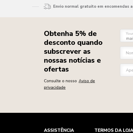
Envio normal gratuito em encomendas ac
Obtenha 5% de
You
desconto quando
subscrever as
Nom
nossas notícias e
ofertas
Ape
Consulte o nosso
Aviso de
privacidade
Health Check
Termos e condições
A marca
ASSISTÊNCIA
TERMOS DA LOJ
Atendimento ao cliente
Envio e entrega
A nossa história