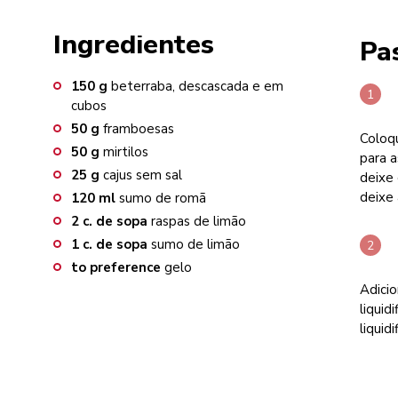
Ingredientes
Pa
150
g
beterraba, descascada e em
cubos
50
g
framboesas
Coloqu
50
g
mirtilos
para a
25
g
cajus sem sal
deixe 
deixe 
120
ml
sumo de romã
2
c. de sopa
raspas de limão
1
c. de sopa
sumo de limão
to preference
gelo
Adicio
liquid
liquid