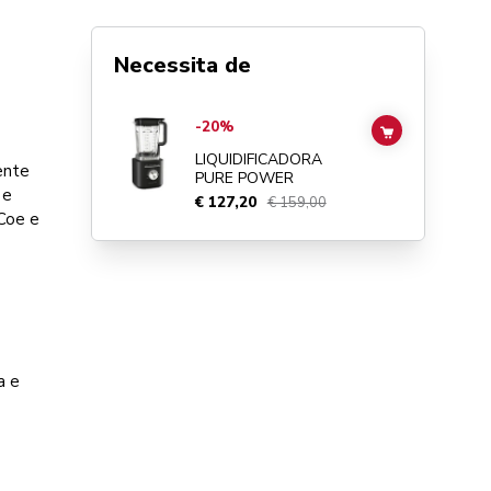
Necessita de
Go to
Liquidificadora Pure Power
details page
-20%
ADD TO CAR
LIQUIDIFICADORA
ente
PURE POWER
 e
€ 127,20
€ 159,00
 Coe e
a e