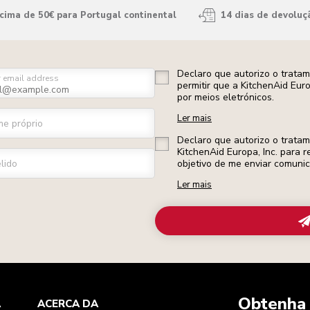
ima de 50€ para Portugal continental
14 dias de devoluç
Declaro que autorizo o trata
r email address
permitir que a KitchenAid Eur
por meios eletrónicos.
Ler mais
e próprio
Declaro que autorizo o trata
KitchenAid Europa, Inc. para r
lido
objetivo de me enviar comuni
Ler mais
Obtenha 
A
ACERCA DA