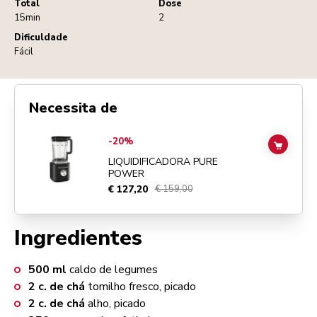
Total
Dose
15min
2
Dificuldade
Fácil
Necessita de
Go to
Liquidificadora Pure Power
details page
-20%
ADD TO
LIQUIDIFICADORA PURE
POWER
€ 127,20
€ 159,00
Ingredientes
500
ml
caldo de legumes
2
c. de chá
tomilho fresco, picado
2
c. de chá
alho, picado