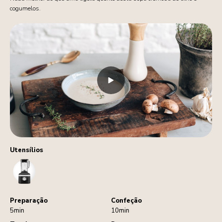
cogumelos.
Utensílios
Blender
Preparação
Confeção
5min
10min