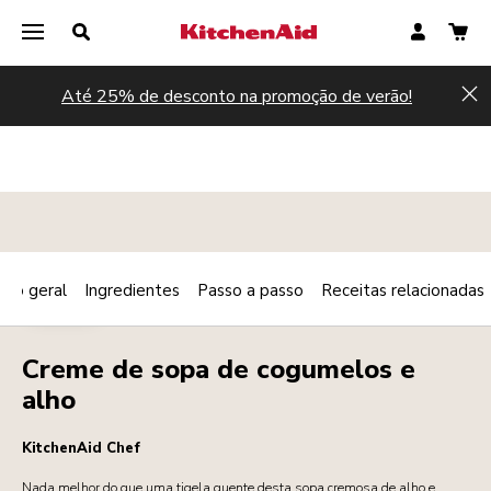
Até 25% de desconto na promoção de verão!
Hi
são geral
Ingredientes
Passo a passo
Receitas relacionadas
Print
QUENTE
Share
Creme de sopa de cogumelos e
alho
KitchenAid Chef
Nada melhor do que uma tigela quente desta sopa cremosa de alho e