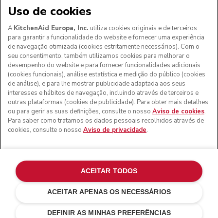
Uso de cookies
A
KitchenAid Europa, Inc.
utiliza cookies originais e de terceiros
para garantir a funcionalidade do website e fornecer uma experiência
de navegação otimizada (cookies estritamente necessários). Com o
seu consentimento, também utilizamos cookies para melhorar o
desempenho do website e para fornecer funcionalidades adicionais
(cookies funcionais), análise estatística e medição do público (cookies
de análise), e para lhe mostrar publicidade adaptada aos seus
Aos clientes nos Açores, Madeira e outros territórios
interesses e hábitos de navegação, incluindo através de terceiros e
portugueses
: Por favor, contacte a nossa equipa de Apoio
outras plataformas (cookies de publicidade). Para obter mais detalhes
ao Cliente para efetuar a sua encomenda, de forma a
ou para gerir as suas definições, consulte o nosso
Aviso de cookies
.
podermos fornecer os custos de envio exatos e aplicar a
Para saber como tratamos os dados pessoais recolhidos através de
taxa de IVA correta
cookies, consulte o nosso
Aviso de privacidade
.
© KitchenAid 2026 - Todos os direitos reservados.
KitchenAid e o design da batedeira são marcas comerciais
nos EUA e noutros locais.
ACEITAR TODOS
Gerir as minhas cookies
Aviso de privacidade
ACEITAR APENAS OS NECESSÁRIOS
Política de cookies
Outros países
Resolução de litígios online
DEFINIR AS MINHAS PREFERÊNCIAS