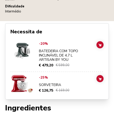
Dificuldade
Intermédio
Necessita de
Go to
BATEDEIRA COM TOPO INCLINÁVEL DE 4,7 L ARTISAN BY YO
-20%
ADD TO
BATEDEIRA COM TOPO
INCLINÁVEL DE 4,7 L
ARTISAN BY YOU
€ 479,20
€ 599,00
Go to
SORVETEIRA
details page
-25%
ADD TO
SORVETEIRA
€ 126,75
€ 169,00
Ingredientes