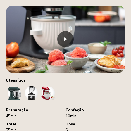
Utensílios
StandMixer
Blender
IceCreamMaker
Preparação
Confeção
45min
10min
Total
Dose
55min
6