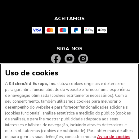
ACEITAMOS
SIGA-NOS
Uso de cookies
A
KitchenAid Europa, Inc.
utiliza cookies originais e de terceiros
para garantir a funcionalidade do website e fornecer uma experiência
de navegação otimizada (cookies estritamente necessários). Com o
seu consentimento, também utilizamos cookies para melhorar o
desempenho do website e para fornecer funcionalidades adicionais
(cookies funcionais), análise estatística e medição do público (cookies
de análise), e para lhe mostrar publicidade adaptada aos seus
Aos clientes nos Açores, Madeira e outros territórios
interesses e hábitos de navegação, incluindo através de terceiros e
portugueses
: Por favor, contacte a nossa equipa de Apoio
outras plataformas (cookies de publicidade). Para obter mais detalhes
ao Cliente para efetuar a sua encomenda, de forma a
ou para gerir as suas definições, consulte o nosso
Aviso de cookies
.