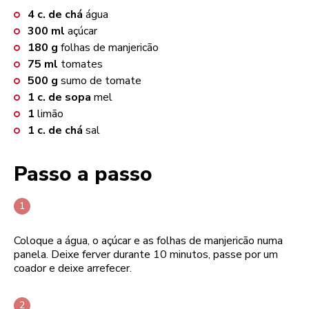
4
c. de chá
água
300
ml
açúcar
180
g
folhas de manjericão
75
ml
tomates
500
g
sumo de tomate
1
c. de sopa
mel
1
limão
1
c. de chá
sal
Passo a passo
Coloque a água, o açúcar e as folhas de manjericão numa
panela. Deixe ferver durante 10 minutos, passe por um
coador e deixe arrefecer.