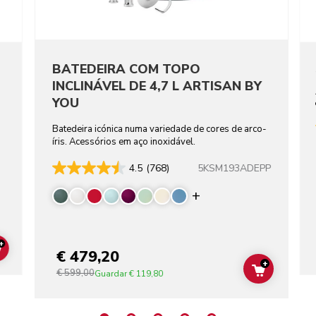
BATEDEIRA COM TOPO
INCLINÁVEL DE 4,7 L ARTISAN BY
YOU
Batedeira icónica numa variedade de cores de arco-
íris. Acessórios em aço inoxidável.
5KSM193ADEPP
4.5
(768)
Display more color
+
€ 479,20
ADD TO CART
+
€ 599,00
ADD TO C
Guardar
€ 119,80