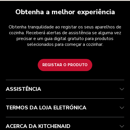
Obtenha a melhor experiência
Obtenha tranquilidade ao registar os seus aparelhos de
cozinha. Receberá alertas de assistência se alguma vez
precisar e um guia digital gratuito para produtos
selecionados para começar a cozinhar.
REGISTAR O PRODUTO
Health Check
Termos e condições
A marca
Atendimento ao cliente
Envio e entrega
A nossa história
ASSISTÊNCIA
Acompanhar a sua encomenda
Devoluções e reembolsos
Garantia e documentos
Marca
Contacte-nos
Declaração de acessibilidade
Perguntas frequentes
ODR
TERMOS DA LOJA ELETRÓNICA
ACERCA DA KITCHENAID