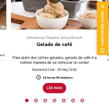
SUBSCREVER AGORA
Sobremesas, Pequeno-almoço/brunch
Gelado de café
a e
P
Para além dos lattes gelados, gelado de café é a
melhor maneira de se refrescar no verão!
KitchenAid Chef - 05 May 2026
24 horas 55 minutos
Duration
LER MAIS