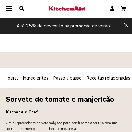
Até 25% de desconto na promoção de verão!
Hi
são geral
Ingredientes
Passo a passo
Receitas relacionadas
Print
SOBREMESAS
Share
Sorvete de tomate e manjericão
KitchenAid Chef
Um surpreendente sorvete salgado para servir como aperitivo com um
acompanhamento de bruschetta e mozarela.