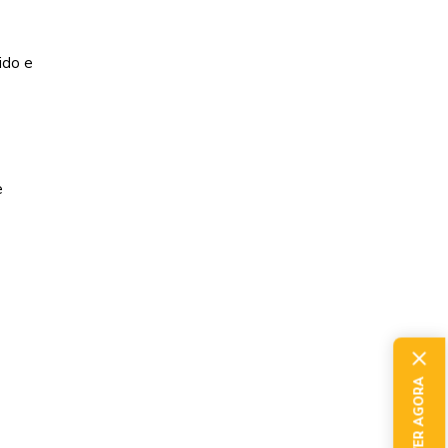
ido e
e