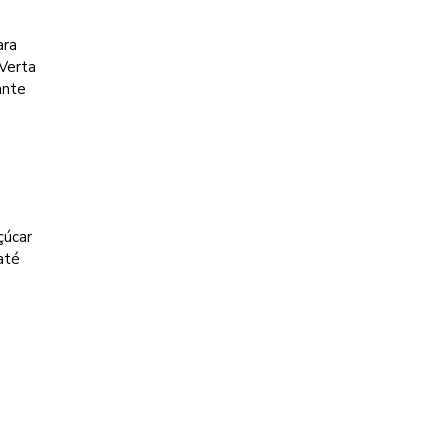
ara
 Verta
ante
m
çúcar
até
m