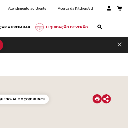
Atendimento ao cliente
Acerca da KitchenAid
ÇAR A PREPARAR
LIQUIDAÇÃO DE VERÃO
Hid
Print
QUENO-ALMOÇO/BRUNCH
Share