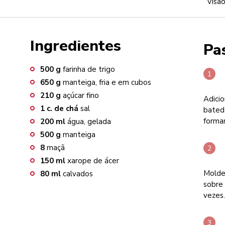
Visão
Ingredientes
Pa
500
g
farinha de trigo
650
g
manteiga, fria e em cubos
210
g
açúcar fino
Adicio
1
c. de chá
sal
bated
forma
200
ml
água, gelada
500
g
manteiga
8
maçã
150
ml
xarope de ácer
Molde
80
ml
calvados
sobre
vezes.