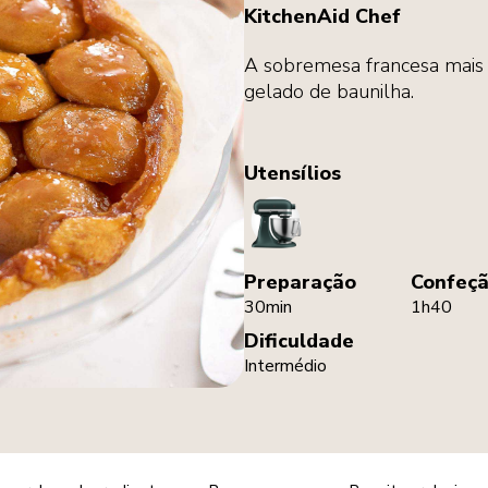
KitchenAid Chef
A sobremesa francesa mais 
gelado de baunilha.
Utensílios
StandMixer
Preparação
Confeç
30min
1h40
Dificuldade
Intermédio