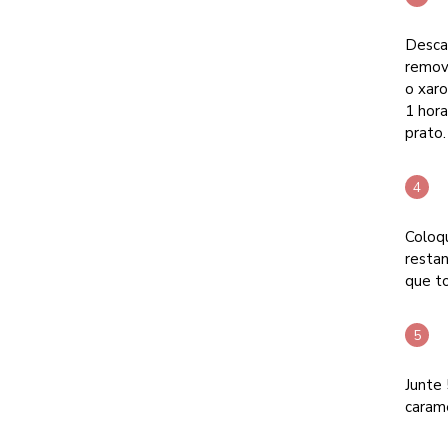
Descas
remove
o xaro
1 hora
prato.
Coloqu
restan
que t
Junte
caram