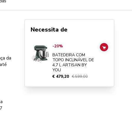
das
Necessita de
Go to
BATEDEIRA COM TOPO INCLINÁVEL DE 4,7 L ARTI
-20%
ADD TO CAR
BATEDEIRA COM
aça da
TOPO INCLINÁVEL DE
 até
4,7 L ARTISAN BY
YOU
€ 479,20
€ 599,00
ga
 7