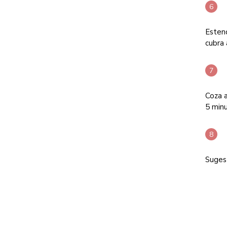
Estend
cubra 
Coza a
5 minu
Sugest