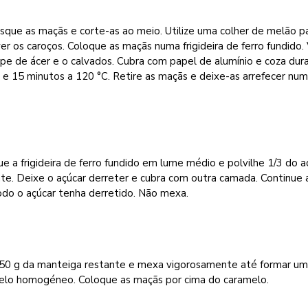
que as maçãs e corte-as ao meio. Utilize uma colher de melão p
r os caroços. Coloque as maçãs numa frigideira de ferro fundido.
pe de ácer e o calvados. Cubra com papel de alumínio e coza dur
 e 15 minutos a 120 °C. Retire as maçãs e deixe-as arrefecer nu
e a frigideira de ferro fundido em lume médio e polvilhe 1/3 do a
te. Deixe o açúcar derreter e cubra com outra camada. Continue 
odo o açúcar tenha derretido. Não mexa.
 50 g da manteiga restante e mexa vigorosamente até formar u
elo homogéneo. Coloque as maçãs por cima do caramelo.