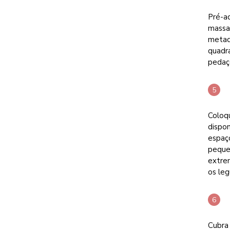
Pré-aq
massa
metad
quadra
pedaç
Coloq
dispon
espaço
peque
extrem
os le
Cubra 