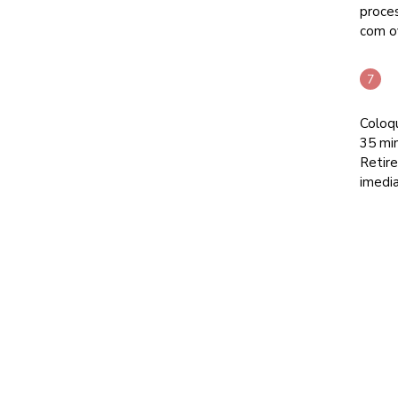
proce
com o
Coloqu
35 min
Retir
imedia