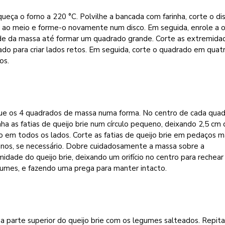
ueça o forno a 220 °C. Polvilhe a bancada com farinha, corte o di
 ao meio e forme-o novamente num disco. Em seguida, enrole a o
e da massa até formar um quadrado grande. Corte as extremida
do para criar lados retos. Em seguida, corte o quadrado em quat
os.
ue os 4 quadrados de massa numa forma. No centro de cada quad
ha as fatias de queijo brie num círculo pequeno, deixando 2,5 cm
 em todos os lados. Corte as fatias de queijo brie em pedaços m
nos, se necessário. Dobre cuidadosamente a massa sobre a
idade do queijo brie, deixando um orifício no centro para rechea
gumes, e fazendo uma prega para manter intacto.
a parte superior do queijo brie com os legumes salteados. Repita