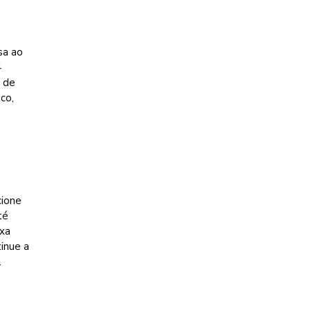
sa ao
4
s de
co,
cione
té
exa
inue a
.