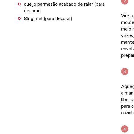
queijo parmesão acabado de ralar (para
decorar)
Vire a
85
g
mel (para decorar)
molde
meio n
vezes,
mante
envolv
prepar
Aqueça
a mant
libert
para c
cozinh