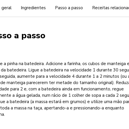
 geral
Ingredientes
Passo a passo
Receitas relaciona
sso a passo
e a pinha na batedeira. Adicione a farinha, os cubos de manteiga e
 da batedeira. Ligue a batedeira na velocidade 1 durante 30 seg
seguida, aumente para a velocidade 4 durante 1 a 2 minutos (ou 
 de manteiga parecerem ter metade do tamanho original). Reduz
idade para 2 e, com a batedeira ainda em funcionamento, regue
ente a água gelada, num rácio de 1 colher de sopa a cada 2 seg
gue a batedeira (a massa estará em grumos) e utilize uma mão pa
r toda a massa na taça, apertando-a e pressionando-a enquanto
ha.