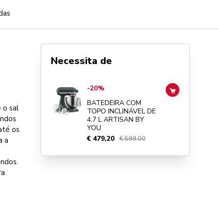
das
Necessita de
Go to
BATEDEIRA COM TOPO INCLINÁVEL DE 4,7 L ARTI
-20%
ADD TO CAR
BATEDEIRA COM
 o sal
TOPO INCLINÁVEL DE
undos
4,7 L ARTISAN BY
YOU
até os
€ 479,20
€ 599,00
a a
undos.
ra