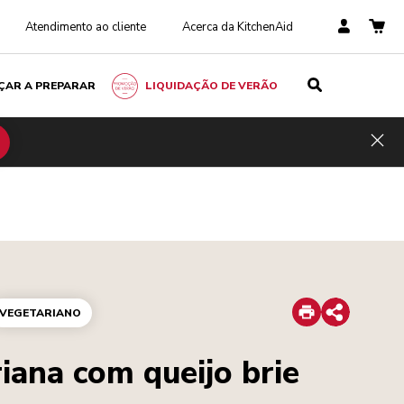
Atendimento ao cliente
Acerca da KitchenAid
ÇAR A PREPARAR
LIQUIDAÇÃO DE VERÃO
Hid
Print
VEGETARIANO
Share
iana com queijo brie