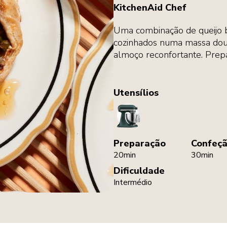
KitchenAid Chef
Uma combinação de queijo 
cozinhados numa massa dour
almoço reconfortante. Prep
Utensílios
StandMixer
Preparação
Confeç
20min
30min
Dificuldade
Intermédio