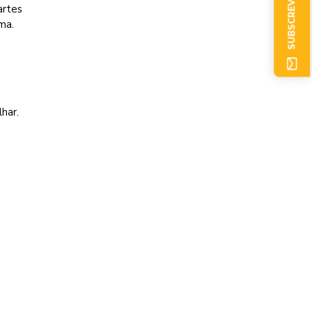
SUBSCREVER AGORA
artes
ma.
har.