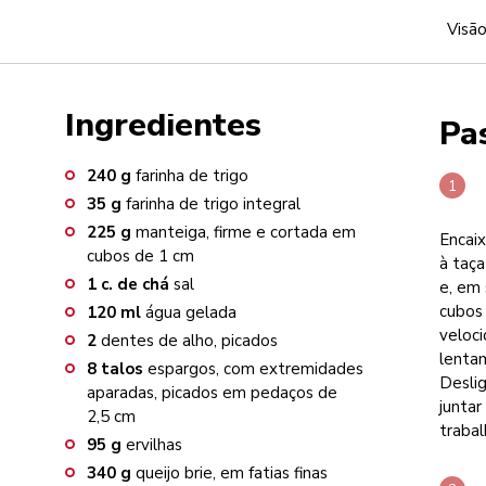
Visão
Ingredientes
Pa
240
g
farinha de trigo
35
g
farinha de trigo integral
225
g
manteiga, firme e cortada em
Encaix
cubos de 1 cm
à taça
1
c. de chá
sal
e, em 
cubos
120
ml
água gelada
veloc
2
dentes de alho, picados
lentam
8
talos
espargos, com extremidades
Desli
aparadas, picados em pedaços de
junta
2,5 cm
trabal
95
g
ervilhas
340
g
queijo brie, em fatias finas