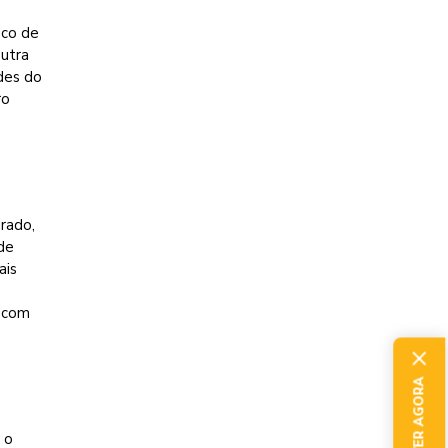
sco de
utra
des do
ro
rado,
 de
ais
r com
 o