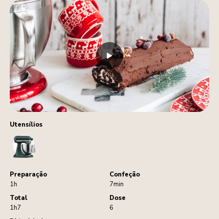
Utensílios
StandMixer
Preparação
Confeção
1h
7min
Total
Dose
1h7
6