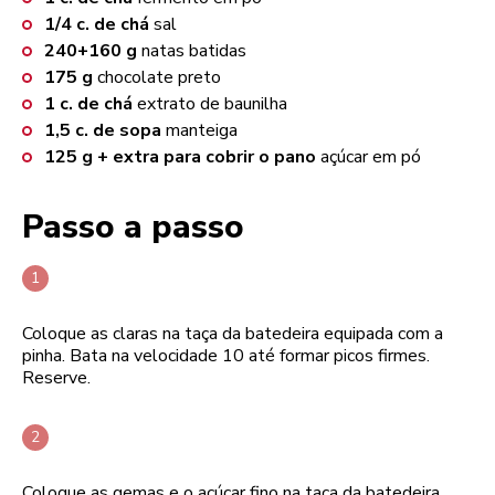
1/4
c. de chá
sal
240+160
g
natas batidas
175
g
chocolate preto
1
c. de chá
extrato de baunilha
1,5
c. de sopa
manteiga
125
g + extra para cobrir o pano
açúcar em pó
Passo a passo
Coloque as claras na taça da batedeira equipada com a
pinha. Bata na velocidade 10 até formar picos firmes.
Reserve.
Coloque as gemas e o açúcar fino na taça da batedeira