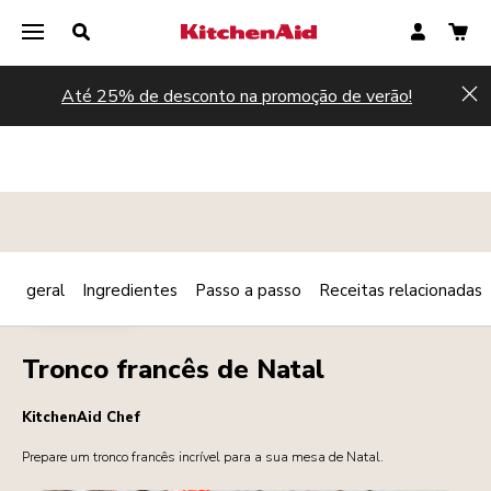
Até 25% de desconto na promoção de verão!
Hi
são geral
Ingredientes
Passo a passo
Receitas relacionadas
Print
SOBREMESAS
Share
Tronco francês de Natal
KitchenAid Chef
Prepare um tronco francês incrível para a sua mesa de Natal.