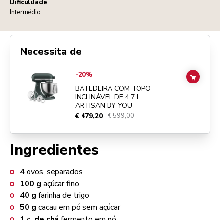
Dificuldade
Intermédio
Necessita de
Go to
BATEDEIRA COM TOPO INCLINÁVEL DE 4,7 L ARTISAN BY YO
-20%
ADD TO
BATEDEIRA COM TOPO
INCLINÁVEL DE 4,7 L
ARTISAN BY YOU
€ 479,20
€ 599,00
Ingredientes
4
ovos, separados
100
g
açúcar fino
40
g
farinha de trigo
50
g
cacau em pó sem açúcar
1
c. de chá
fermento em pó