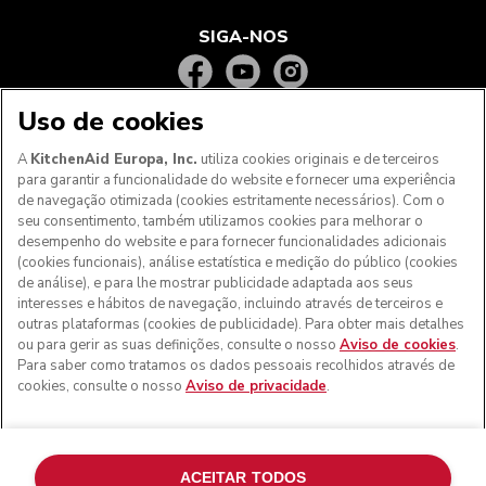
SIGA-NOS
Uso de cookies
A
KitchenAid Europa, Inc.
utiliza cookies originais e de terceiros
para garantir a funcionalidade do website e fornecer uma experiência
de navegação otimizada (cookies estritamente necessários). Com o
seu consentimento, também utilizamos cookies para melhorar o
desempenho do website e para fornecer funcionalidades adicionais
(cookies funcionais), análise estatística e medição do público (cookies
de análise), e para lhe mostrar publicidade adaptada aos seus
Aos clientes nos Açores, Madeira e outros territórios
interesses e hábitos de navegação, incluindo através de terceiros e
portugueses
: Por favor, contacte a nossa equipa de Apoio
outras plataformas (cookies de publicidade). Para obter mais detalhes
ao Cliente para efetuar a sua encomenda, de forma a
ou para gerir as suas definições, consulte o nosso
Aviso de cookies
.
podermos fornecer os custos de envio exatos e aplicar a
Para saber como tratamos os dados pessoais recolhidos através de
taxa de IVA correta
cookies, consulte o nosso
Aviso de privacidade
.
© KitchenAid 2026 - Todos os direitos reservados.
KitchenAid e o design da batedeira são marcas comerciais
nos EUA e noutros locais.
ACEITAR TODOS