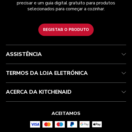
precisar e um guia digital gratuito para produtos
selecionados para começar a cozinhar.
REGISTAR O PRODUTO
Health Check
Termos e condições
A marca
Atendimento ao cliente
Envio e entrega
A nossa história
ASSISTÊNCIA
Acompanhar a sua encomenda
Devoluções e reembolsos
Garantia e documentos
Marca
Contacte-nos
Declaração de acessibilidade
Perguntas frequentes
ODR
TERMOS DA LOJA ELETRÓNICA
ACERCA DA KITCHENAID
ACEITAMOS