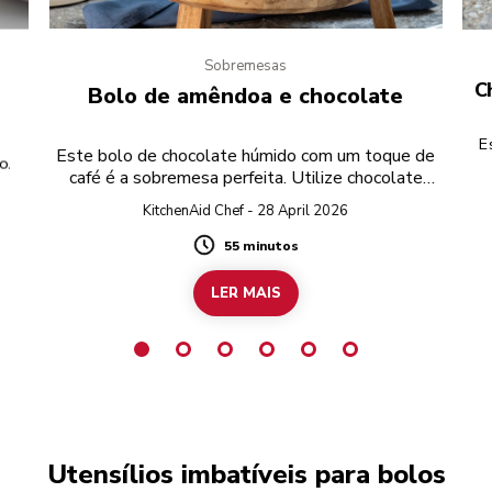
Sobremesas
C
Bolo de amêndoa e chocolate
E
Este bolo de chocolate húmido com um toque de
o.
café é a sobremesa perfeita. Utilize chocolate
preto sem glúten para preparar a receita
KitchenAid Chef - 28 April 2026
completamente sem glúten.
55 minutos
Duration
LER MAIS
Utensílios imbatíveis para bolos