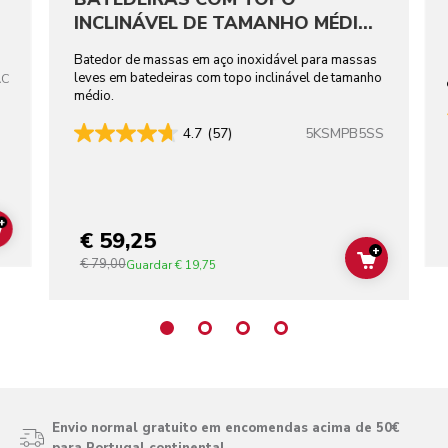
INCLINÁVEL DE TAMANHO MÉDIO
EM AÇO INOXIDÁVEL
Batedor de massas em aço inoxidável para massas
leves em batedeiras com topo inclinável de tamanho
AC
médio.
5KSMPB5SS
4.7
(57)
+
€ 59,25
ADD TO CART
+
€ 79,00
ADD TO C
Guardar
€ 19,75
Envio normal gratuito em encomendas acima de 50€