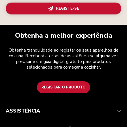
REGISTE-SE
Obtenha a melhor experiência
Obtenha tranquilidade ao registar os seus aparelhos de
cozinha. Receberá alertas de assistência se alguma vez
precisar e um guia digital gratuito para produtos
selecionados para começar a cozinhar.
REGISTAR O PRODUTO
Health Check
Termos e condições
A marca
Atendimento ao cliente
Envio e entrega
A nossa história
ASSISTÊNCIA
Acompanhar a sua encomenda
Devoluções e reembolsos
Garantia e documentos
Marca
Contacte-nos
Declaração de acessibilidade
Perguntas frequentes
ODR