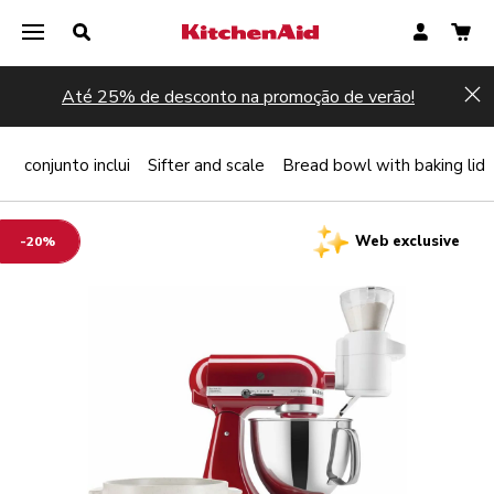
Até 25% de desconto na promoção de verão!
Hi
te conjunto inclui
Sifter and scale
Bread bowl with baking lid
Web exclusive
-20%