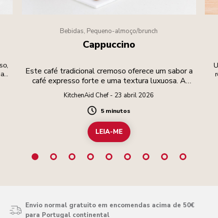
Bebidas, Pequeno-almoço/brunch
Cappuccino
so,
U
Este café tradicional cremoso oferece um sabor a
mas
café expresso forte e uma textura luxuosa. A
azer
c
parte mais importante é preparar a espuma até
KitchenAid Chef - 23 abril 2026
atingir um aveludado perfeito!
5 minutos
Duration
LEIA-ME
Envio normal gratuito em encomendas acima de 50€
para Portugal continental