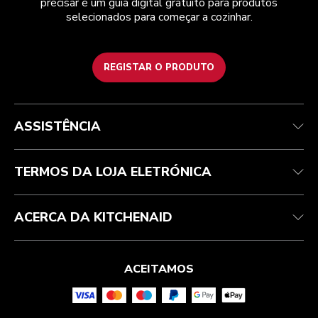
precisar e um guia digital gratuito para produtos
selecionados para começar a cozinhar.
REGISTAR O PRODUTO
Health Check
Termos e condições
A marca
Atendimento ao cliente
Envio e entrega
A nossa história
ASSISTÊNCIA
Acompanhar a sua encomenda
Devoluções e reembolsos
Garantia e documentos
Marca
Contacte-nos
Declaração de acessibilidade
Perguntas frequentes
ODR
TERMOS DA LOJA ELETRÓNICA
ACERCA DA KITCHENAID
ACEITAMOS