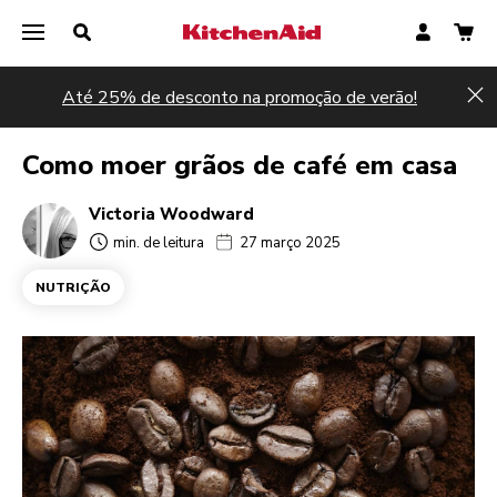
Até 25% de desconto na promoção de verão!
Hi
Como moer grãos de café em casa
Victoria Woodward
min. de leitura
27 março 2025
NUTRIÇÃO