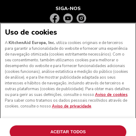
SIGA-NOS
Uso de cookies
A
KitchenAid Europa, Inc.
utiliza cookies originais e de terceiros
para garantir a funcionalidade do website e fornecer uma experiência
de navegação otimizada (cookies estritamente necessários). Com o
seu consentimento, também utilizamos cookies para melhorar o
desempenho do website e para fornecer funcionalidades adicionais
(cookies funcionais), análise estatística e medição do público (cookies
de análise), e para lhe mostrar publicidade adaptada aos seus
Aos clientes nos Açores, Madeira e outros territórios
interesses e hábitos de navegação, incluindo através de terceiros e
portugueses
: Por favor, contacte a nossa equipa de Apoio
outras plataformas (cookies de publicidade). Para obter mais detalhes
ao Cliente para efetuar a sua encomenda, de forma a
ou para gerir as suas definições, consulte o nosso
Aviso de cookies
.
podermos fornecer os custos de envio exatos e aplicar a
Para saber como tratamos os dados pessoais recolhidos através de
taxa de IVA correta
cookies, consulte o nosso
Aviso de privacidade
.
© KitchenAid 2026 - Todos os direitos reservados.
KitchenAid e o design da batedeira são marcas comerciais
nos EUA e noutros locais.
ACEITAR TODOS