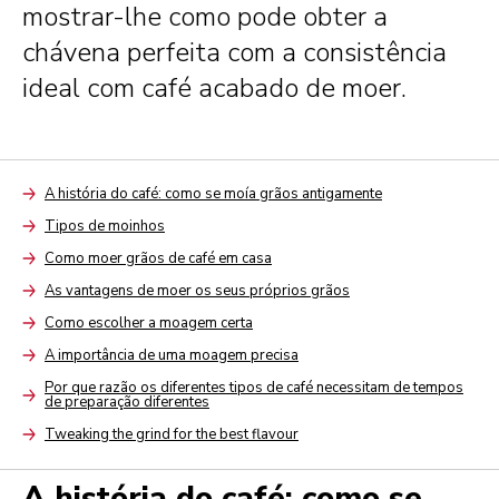
mostrar-lhe como pode obter a
chávena perfeita com a consistência
ideal com café acabado de moer.
A história do café: como se moía grãos antigamente
Arrow
Tipos de moinhos
Arrow
Como moer grãos de café em casa
Arrow
As vantagens de moer os seus próprios grãos
Arrow
Como escolher a moagem certa
Arrow
A importância de uma moagem precisa
Arrow
Por que razão os diferentes tipos de café necessitam de tempos
de preparação diferentes
Arrow
Tweaking the grind for the best flavour
Arrow
A história do café: como se