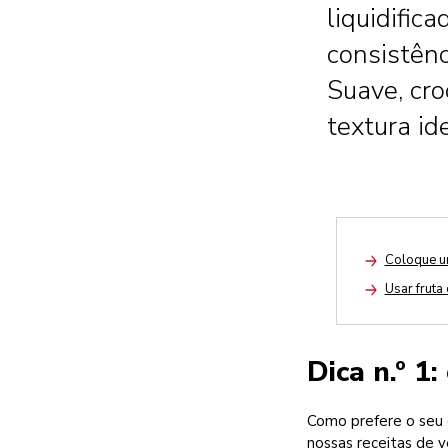
liquidific
consistênc
Suave, cr
textura ide
Coloque u
Arrow
Usar fruta
Arrow
Dica n.º 1
Como prefere o seu
nossas receitas de v