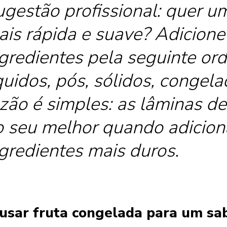
gestão profissional: quer u
is rápida e suave? Adicione
gredientes pela seguinte or
quidos, pós, sólidos, congel
zão é simples: as lâminas d
o seu melhor quando adicion
gredientes mais duros.
: usar fruta congelada para um sa