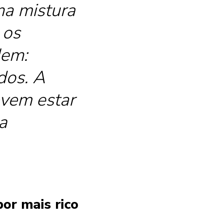
ma mistura
 os
dem:
ados. A
evem estar
a
bor mais rico