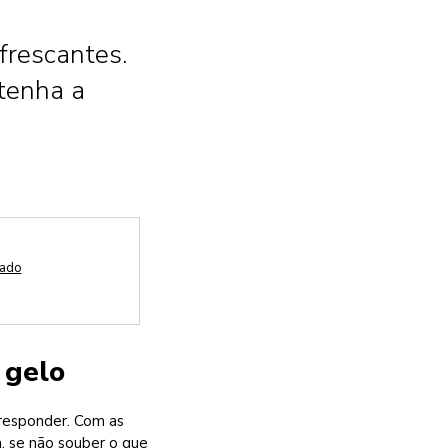
frescantes.
tenha a
cado
 gelo
responder. Com as
m, se não souber o que