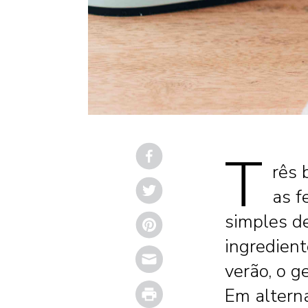
T
rês 
as f
simples de
ingredient
Email
verão, o g
Print
Em alterna