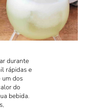
tar durante
il rápidas e
e um dos
calor do
sua bebida.
s,