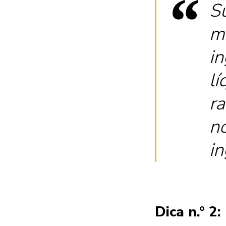
Su
ma
in
lí
ra
n
in
Dica n.º 2