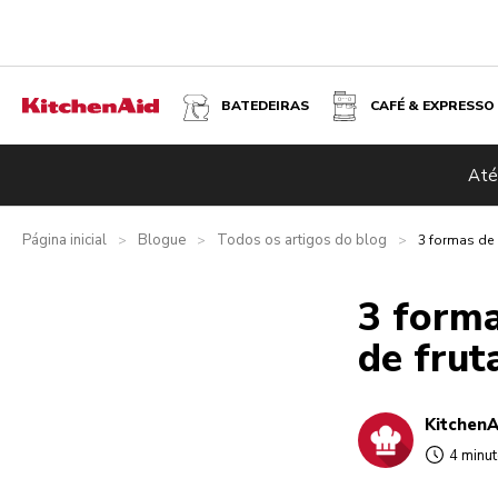
BATEDEIRAS
CAFÉ & EXPRESSO
Até
Página inicial
Blogue
Todos os artigos do blog
>
>
>
3 formas de 
3 forma
de frut
KitchenA
4 minu