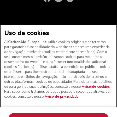
Uso de cookies
A
KitchenAid Europa, Inc.
utiliza cookies originais e de terceiros
para garantir a funcionalidade do website e fornecer uma experiência
Aos clientes nos Açores, Madeira e outros territórios
de navegação otimizada (cookies estritamente necessários). Com o
portugueses
: Por favor, contacte a nossa equipa de Apoio
seu consentimento, também utilizamos cookies para melhorar o
ao Cliente para efetuar a sua encomenda, de forma a
desempenho do website e para fornecer funcionalidades adicionais
podermos fornecer os custos de envio exatos e aplicar a
(cookies funcionais), análise estatística e medição do público (cookies
taxa de IVA correta
de análise), e para lhe mostrar publicidade adaptada aos seus
interesses e hábitos de navegação, incluindo através de terceiros e
© KitchenAid 2026 - Todos os direitos reservados.
outras plataformas (cookies de publicidade). Para obter mais detalhes
KitchenAid e o design da batedeira são marcas comerciais
ou para gerir as suas definições, consulte o nosso
Aviso de cookies
.
nos EUA e noutros locais.
Para saber como tratamos os dados pessoais recolhidos através de
cookies, consulte o nosso
Aviso de privacidade
.
Gerir as minhas cookies
Aviso de privacidade
Política de cookies
Outros países
Resolução de litígios online