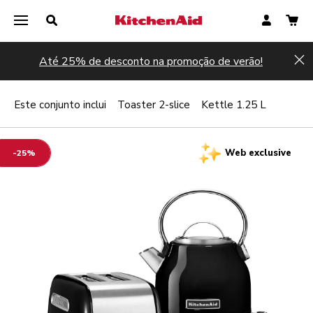
Até 25% de desconto na promoção de verão!
Hi
Este conjunto inclui
Toaster 2-slice
Kettle 1.25 L
Web exclusive
-25%