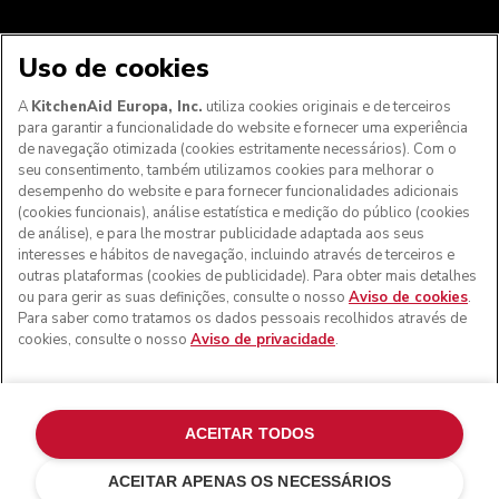
Uso de cookies
A
KitchenAid Europa, Inc.
utiliza cookies originais e de terceiros
para garantir a funcionalidade do website e fornecer uma experiência
Aos clientes nos Açores, Madeira e outros territórios
de navegação otimizada (cookies estritamente necessários). Com o
portugueses
: Por favor, contacte a nossa equipa de Apoio
seu consentimento, também utilizamos cookies para melhorar o
ao Cliente para efetuar a sua encomenda, de forma a
desempenho do website e para fornecer funcionalidades adicionais
podermos fornecer os custos de envio exatos e aplicar a
(cookies funcionais), análise estatística e medição do público (cookies
taxa de IVA correta
de análise), e para lhe mostrar publicidade adaptada aos seus
interesses e hábitos de navegação, incluindo através de terceiros e
© KitchenAid 2026 - Todos os direitos reservados.
outras plataformas (cookies de publicidade). Para obter mais detalhes
KitchenAid e o design da batedeira são marcas comerciais
ou para gerir as suas definições, consulte o nosso
Aviso de cookies
.
nos EUA e noutros locais.
Para saber como tratamos os dados pessoais recolhidos através de
cookies, consulte o nosso
Aviso de privacidade
.
Gerir as minhas cookies
Aviso de privacidade
Política de cookies
Outros países
Resolução de litígios online
ACEITAR TODOS
ACEITAR APENAS OS NECESSÁRIOS
Vermelho império