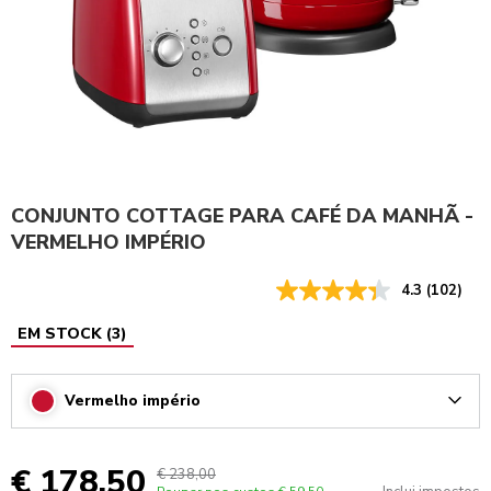
CONJUNTO COTTAGE PARA CAFÉ DA MANHÃ -
VERMELHO IMPÉRIO
4.3
(102)
EM STOCK
(
3
)
Vermelho império
Arrow
€ 178,50
€ 238,00