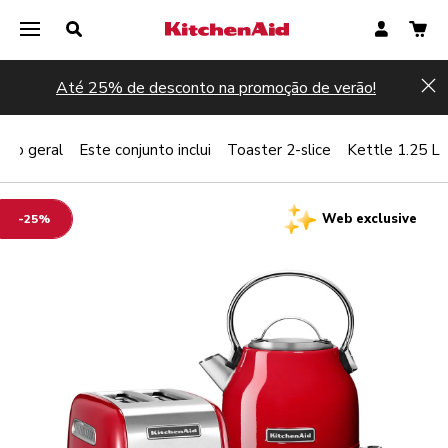
Até 25% de desconto na promoção de verão!
Hi
isão geral
Este conjunto inclui
Toaster 2-slice
Kettle 1.25 L
Web exclusive
-25%