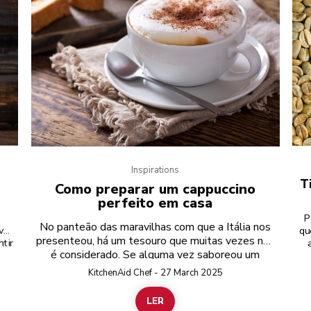
Inspirations
é
T
Como preparar um cappuccino
perfeito em casa
P
No panteão das maravilhas com que a Itália nos
vel
qu
presenteou, há um tesouro que muitas vezes não
tir
é considerado. Se alguma vez saboreou um
ãos
ess
cappuccino perfeitamente preparado, sabe que
dos
a
KitchenAid Chef - 27 March 2025
fé
de
este está no mesmo nível que as exportações
tes
dif
mais emblemáticas do país. Feito na perfeição, é
LER
 de
a
a Capela Sistina, a pizza Napolitana, o