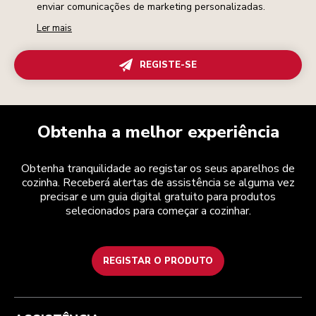
enviar comunicações de marketing personalizadas.
Ler mais
REGISTE-SE
Obtenha a melhor experiência
Obtenha tranquilidade ao registar os seus aparelhos de
cozinha. Receberá alertas de assistência se alguma vez
precisar e um guia digital gratuito para produtos
selecionados para começar a cozinhar.
REGISTAR O PRODUTO
Health Check
Termos e condições
A marca
Atendimento ao cliente
Envio e entrega
A nossa história