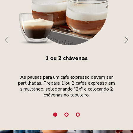
1 ou 2 chávenas
As pausas para um café expresso devem ser
A 
partilhadas. Prepare 1 ou 2 cafés expresso em
de
simultâneo, selecionando "2x" e colocando 2
op
chávenas no tabuleiro.