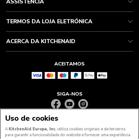
ASSISTÊNCIA
Acompanhar a sua encomenda
Devoluções e reembolsos
Garantia e documentos
Marca
Contacte-nos
Declaração de acessibilidade
Perguntas frequentes
ODR
TERMOS DA LOJA ELETRÓNICA
ACERCA DA KITCHENAID
ACEITAMOS
SIGA-NOS
Uso de cookies
A
KitchenAid Europa, Inc.
utiliza cookies originais e de terceiros
para garantir a funcionalidade do website e fornecer uma experiência