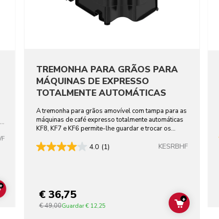
TREMONHA PARA GRÃOS PARA
MÁQUINAS DE EXPRESSO
TOTALMENTE AUTOMÁTICAS
o
A tremonha para grãos amovível com tampa para as
máquinas de café expresso totalmente automáticas
ão
KF8, KF7 e KF6 permite-lhe guardar e trocar os
grãos facilmente.
WF
KESRBHF
4.0
(1)
+
€ 36,75
ADD TO CART
+
€ 49,00
ADD TO C
Guardar
€ 12,25