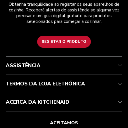
Obtenha tranquilidade ao registar os seus aparelhos de
cozinha. Receberá alertas de assistência se alguma vez
precisar e um guia digital gratuito para produtos
selecionados para começar a cozinhar.
REGISTAR O PRODUTO
Health Check
Termos e condições
A marca
Atendimento ao cliente
Envio e entrega
A nossa história
ASSISTÊNCIA
Acompanhar a sua encomenda
Devoluções e reembolsos
Garantia e documentos
Marca
Contacte-nos
Declaração de acessibilidade
Perguntas frequentes
ODR
TERMOS DA LOJA ELETRÓNICA
ACERCA DA KITCHENAID
ACEITAMOS