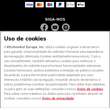
SIGA-NOS
Uso de cookies
A
KitchenAid Europa, Inc.
utiliza cookies originais e de terceiros
para garantir a funcionalidade do website e fornecer uma experiência
de navegação otimizada (cookies estritamente necessários). Com o
seu consentimento, também utilizamos cookies para melhorar o
desempenho do website e para fornecer funcionalidades adicionais
(cookies funcionais), análise estatística e medição do público (cookies
de análise), e para lhe mostrar publicidade adaptada aos seus
Aos clientes nos Açores, Madeira e outros territórios
interesses e hábitos de navegação, incluindo através de terceiros e
portugueses
: Por favor, contacte a nossa equipa de Apoio
outras plataformas (cookies de publicidade). Para obter mais detalhes
ao Cliente para efetuar a sua encomenda, de forma a
ou para gerir as suas definições, consulte o nosso
Aviso de cookies
.
podermos fornecer os custos de envio exatos e aplicar a
Para saber como tratamos os dados pessoais recolhidos através de
taxa de IVA correta
cookies, consulte o nosso
Aviso de privacidade
.
© KitchenAid 2026 - Todos os direitos reservados.
KitchenAid e o design da batedeira são marcas comerciais