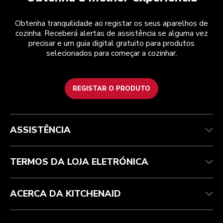
Obtenha tranquilidade ao registar os seus aparelhos de
cozinha. Receberá alertas de assistência se alguma vez
precisar e um guia digital gratuito para produtos
selecionados para começar a cozinhar.
REGISTAR O PRODUTO
Health Check
Termos e condições
A marca
Atendimento ao cliente
Envio e entrega
A nossa história
ASSISTÊNCIA
Acompanhar a sua encomenda
Devoluções e reembolsos
Garantia e documentos
Marca
Contacte-nos
Declaração de acessibilidade
Perguntas frequentes
ODR
TERMOS DA LOJA ELETRÓNICA
ACERCA DA KITCHENAID