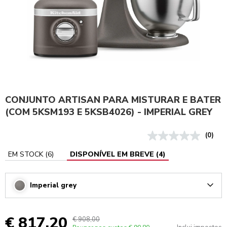
CONJUNTO ARTISAN PARA MISTURAR E BATER
(COM 5KSM193 E 5KSB4026) - IMPERIAL GREY
(0)
EM STOCK
(
6
)
DISPONÍVEL EM BREVE
(
4
)
Imperial grey
Arrow
€ 817,20
€ 908,00