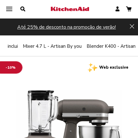
Até 25% de desconto na promoção de verão!
Hi
to inclui
Mixer 4.7 L - Artisan By you
Blender K400 - Artisan
Web exclusive
-10%