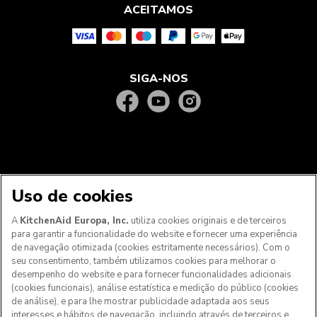
ACEITAMOS
SIGA-NOS
Uso de cookies
A
KitchenAid Europa, Inc.
utiliza cookies originais e de terceiros
para garantir a funcionalidade do website e fornecer uma experiência
Aos clientes nos Açores, Madeira e outros territórios
de navegação otimizada (cookies estritamente necessários). Com o
portugueses
: Por favor, contacte a nossa equipa de Apoio
seu consentimento, também utilizamos cookies para melhorar o
ao Cliente para efetuar a sua encomenda, de forma a
desempenho do website e para fornecer funcionalidades adicionais
podermos fornecer os custos de envio exatos e aplicar a
(cookies funcionais), análise estatística e medição do público (cookies
taxa de IVA correta
de análise), e para lhe mostrar publicidade adaptada aos seus
interesses e hábitos de navegação, incluindo através de terceiros e