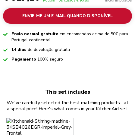
Inclui impostos
Poupar nos custos
€ 90,80
ENVIE-ME UM E-MAIL QUANDO DISPONÍVEL
Checked
Envio normal gratuito
em encomendas acima de 50€ para
Portugal continental
Checked
14 dias
de devolução gratuita
Checked
Pagamento
100% seguro
This set includes
We've carefully selected the best matching products... at
a special price! Here's what comes in your KitchenAid set.