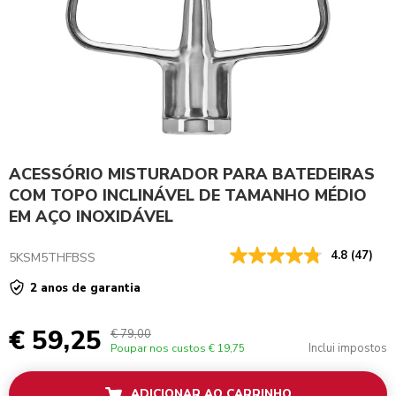
ACESSÓRIO MISTURADOR PARA BATEDEIRAS
COM TOPO INCLINÁVEL DE TAMANHO MÉDIO
EM AÇO INOXIDÁVEL
4.8
(47)
5KSM5THFBSS
2 anos de garantia
€ 59,25
€ 79,00
Inclui impostos
Poupar nos custos
€ 19,75
ADICIONAR AO CARRINHO