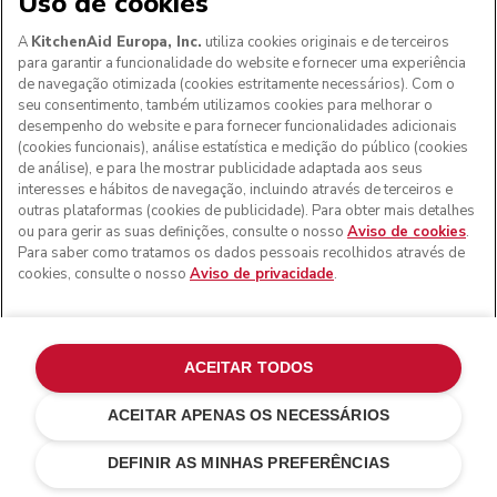
Uso de cookies
A
KitchenAid Europa, Inc.
utiliza cookies originais e de terceiros
para garantir a funcionalidade do website e fornecer uma experiência
de navegação otimizada (cookies estritamente necessários). Com o
seu consentimento, também utilizamos cookies para melhorar o
desempenho do website e para fornecer funcionalidades adicionais
Aos clientes nos Açores, Madeira e outros territórios
(cookies funcionais), análise estatística e medição do público (cookies
portugueses
: Por favor, contacte a nossa equipa de Apoio
de análise), e para lhe mostrar publicidade adaptada aos seus
ao Cliente para efetuar a sua encomenda, de forma a
interesses e hábitos de navegação, incluindo através de terceiros e
podermos fornecer os custos de envio exatos e aplicar a
outras plataformas (cookies de publicidade). Para obter mais detalhes
taxa de IVA correta
ou para gerir as suas definições, consulte o nosso
Aviso de cookies
.
Para saber como tratamos os dados pessoais recolhidos através de
© KitchenAid 2026 - Todos os direitos reservados.
cookies, consulte o nosso
Aviso de privacidade
.
KitchenAid e o design da batedeira são marcas comerciais
nos EUA e noutros locais.
Gerir as minhas cookies
Aviso de privacidade
ACEITAR TODOS
Política de cookies
Outros países
ACEITAR APENAS OS NECESSÁRIOS
Resolução de litígios online
€ 79,00
€ 59,25
ADICIONAR AO CARRINHO
Poupar nos
DEFINIR AS MINHAS PREFERÊNCIAS
custos
€ 19,75