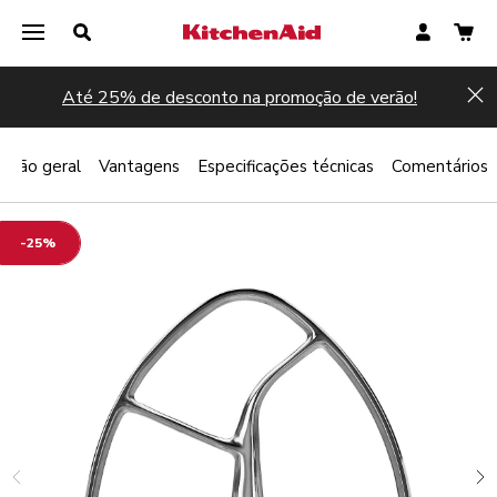
Até 25% de desconto na promoção de verão!
Hi
Visão geral
Vantagens
Especificações técnicas
Comentários
-25%