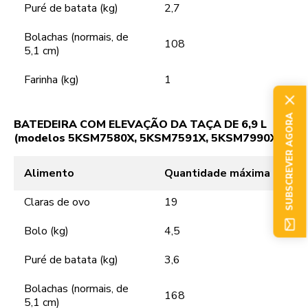
Puré de batata (kg)
2,7
Bolachas (normais, de
108
5,1 cm)
Farinha (kg)
1
SUBSCREVER AGORA
BATEDEIRA COM ELEVAÇÃO DA TAÇA DE 6,9 L
(modelos 5KSM7580X, 5KSM7591X, 5KSM7990X)
Alimento
Quantidade máxima
Claras de ovo
19
Bolo (kg)
4,5
Puré de batata (kg)
3,6
Bolachas (normais, de
168
5,1 cm)