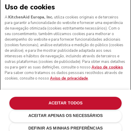
Uso de cookies
A
KitchenAid Europa, Inc.
utiliza cookies originais e de terceiros
para garantir a funcionalidade do website e fornecer uma experiência
de navegação otimizada (cookies estritamente necessários). Com o
seu consentimento, também utilizamos cookies para melhorar o
desempenho do website e para fornecer funcionalidades adicionais
(cookies funcionais), análise estatística e medição do público (cookies
de análise), e para lhe mostrar publicidade adaptada aos seus
Aos clientes nos Açores, Madeira e outros territórios
interesses e hábitos de navegação, incluindo através de terceiros e
portugueses
: Por favor, contacte a nossa equipa de Apoio
outras plataformas (cookies de publicidade). Para obter mais detalhes
ao Cliente para efetuar a sua encomenda, de forma a
ou para gerir as suas definições, consulte o nosso
Aviso de cookies
.
podermos fornecer os custos de envio exatos e aplicar a
Para saber como tratamos os dados pessoais recolhidos através de
taxa de IVA correta
cookies, consulte o nosso
Aviso de privacidade
.
© KitchenAid 2026 - Todos os direitos reservados.
KitchenAid e o design da batedeira são marcas comerciais
nos EUA e noutros locais.
ACEITAR TODOS
Gerir as minhas cookies
Aviso de privacidade
ACEITAR APENAS OS NECESSÁRIOS
Política de cookies
Outros países
Resolução de litígios online
DEFINIR AS MINHAS PREFERÊNCIAS