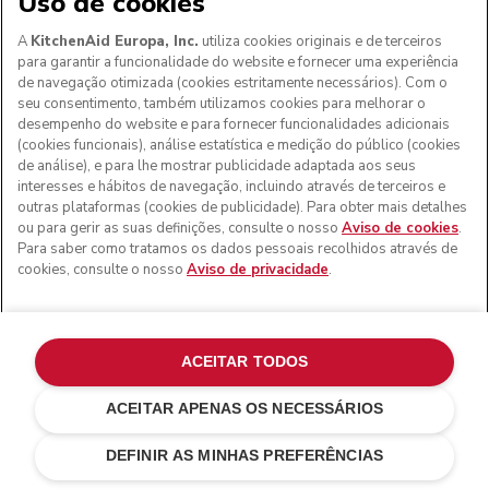
Uso de cookies
A
KitchenAid Europa, Inc.
utiliza cookies originais e de terceiros
para garantir a funcionalidade do website e fornecer uma experiência
de navegação otimizada (cookies estritamente necessários). Com o
SIGA-NOS
seu consentimento, também utilizamos cookies para melhorar o
desempenho do website e para fornecer funcionalidades adicionais
(cookies funcionais), análise estatística e medição do público (cookies
de análise), e para lhe mostrar publicidade adaptada aos seus
interesses e hábitos de navegação, incluindo através de terceiros e
outras plataformas (cookies de publicidade). Para obter mais detalhes
ou para gerir as suas definições, consulte o nosso
Aviso de cookies
.
Para saber como tratamos os dados pessoais recolhidos através de
cookies, consulte o nosso
Aviso de privacidade
.
Aos clientes nos Açores, Madeira e outros territórios
ACEITAR TODOS
portugueses
: Por favor, contacte a nossa equipa de Apoio
ao Cliente para efetuar a sua encomenda, de forma a
ACEITAR APENAS OS NECESSÁRIOS
podermos fornecer os custos de envio exatos e aplicar a
€ 169,00
ENVIE-ME UM E-MAIL QUANDO
taxa de IVA correta
€ 126,75
Poupar nos
DISPONÍVEL
DEFINIR AS MINHAS PREFERÊNCIAS
custos
€ 42,25
© KitchenAid 2026 - Todos os direitos reservados.