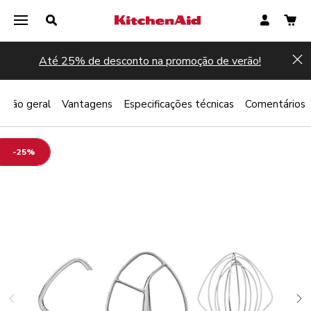
Até 25% de desconto na promoção de verão!
Hi
Visão geral
Vantagens
Especificações técnicas
Comentários
-25%