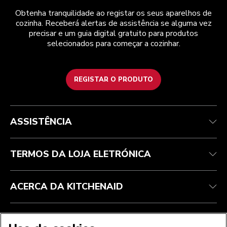
Obtenha tranquilidade ao registar os seus aparelhos de
cozinha. Receberá alertas de assistência se alguma vez
precisar e um guia digital gratuito para produtos
selecionados para começar a cozinhar.
REGISTAR O PRODUTO
Health Check
Termos e condições
A marca
Atendimento ao cliente
Envio e entrega
A nossa história
ASSISTÊNCIA
Acompanhar a sua encomenda
Devoluções e reembolsos
Garantia e documentos
Marca
Contacte-nos
Declaração de acessibilidade
Perguntas frequentes
ODR
TERMOS DA LOJA ELETRÓNICA
ACERCA DA KITCHENAID
ACEITAMOS