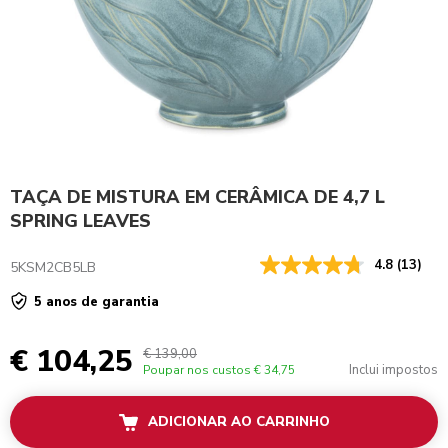
TAÇA DE MISTURA EM CERÂMICA DE 4,7 L
SPRING LEAVES
4.8
(13)
5KSM2CB5LB
5 anos de garantia
€ 104,25
€ 139,00
Inclui impostos
Poupar nos custos
€ 34,75
ADICIONAR AO CARRINHO