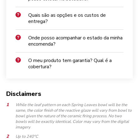
Quais são as opções e os custos de
entrega?
Onde posso acompanhar o estado da minha
encomenda?
O meu produto tem garantia? Qual é a
cobertura?
Disclaimers
While the leaf pattern on each Spring Leaves bowl will be the
same, the color finish of the reactive glaze will vary from bowl to
bowl given the nature of the ceramic firing process. No two
bowls will be exactly identical. Color may vary from the digital
imagery
Up to 240°C