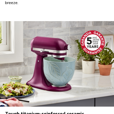
breeze.
Tough titanium-reinforced ceramic