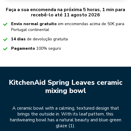
Faça a sua encomenda na próxima 5 horas, 1 min para
recebê-lo até 11 agosto 2026
Checked
Envio normal gratuito
em encomendas acima de 50€ para
Portugal continental
Checked
14 dias
de devolução gratuita
Checked
Pagamento
100% seguro
KitchenAid Spring Leaves ceramic
mixing bowl
A ceramic bowl with a calming, textured design that
brings the outside in. With its leaf pattern, this
hardwearing bowl has a natural beauty and blue-green
glaze (1).