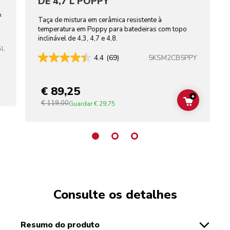
DE 4,7 L POPPY
m
Taça de mistura em cerâmica resistente à
temperatura em Poppy para batedeiras com topo
inclinável de 4,3, 4,7 e 4,8.
SL
5KSM2CB5PPY
4.4
(69)
€ 89,25
+
€ 119,00
ADD TO C
Guardar
€ 29,75
Consulte os detalhes
resumo do produto