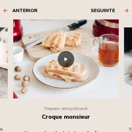
ANTERIOR
SEGUINTE
Pequeno-almoço/brunch
Croque monsieur
um
T