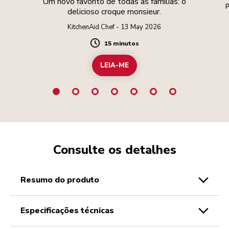
Um novo favorito de todas as famílias: o
p
delicioso croque monsieur.
KitchenAid Chef - 13 May 2026
15 minutos
Duration
LEIA-ME
Consulte os detalhes
resumo do produto
especificações técnicas