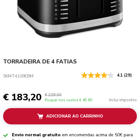
TORRADEIRA DE 4 FATIAS
4.1
(29)
5KMT4109EBM
€ 183,20
€ 229,00
Inclui impostos
Poupar nos custos
€ 45,80
ADICIONAR AO CARRINHO
Checked
Envio normal gratuito
em encomendas acima de 50€ para