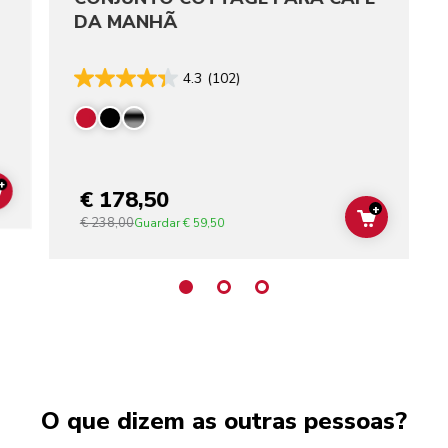
DA MANHÃ
4.3
(102)
+
€ 178,50
ADD TO CART
+
€ 238,00
ADD TO C
Guardar
€ 59,50
O que dizem as outras pessoas?