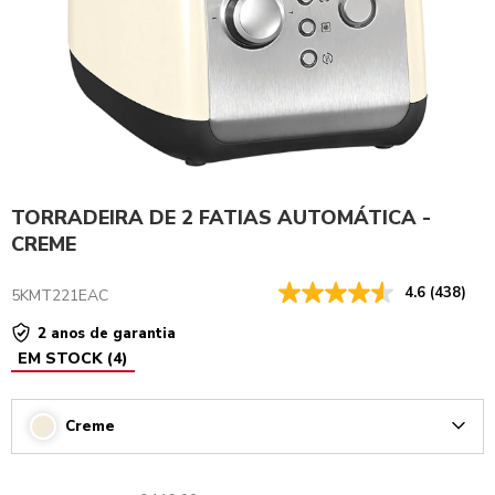
TORRADEIRA DE 2 FATIAS AUTOMÁTICA -
CREME
4.6
(438)
5KMT221EAC
2 anos de garantia
EM STOCK
(
4
)
Creme
Arrow