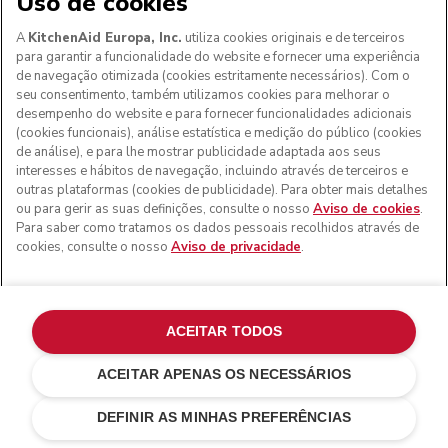
Uso de cookies
A
KitchenAid Europa, Inc.
utiliza cookies originais e de terceiros
para garantir a funcionalidade do website e fornecer uma experiência
de navegação otimizada (cookies estritamente necessários). Com o
seu consentimento, também utilizamos cookies para melhorar o
desempenho do website e para fornecer funcionalidades adicionais
(cookies funcionais), análise estatística e medição do público (cookies
de análise), e para lhe mostrar publicidade adaptada aos seus
interesses e hábitos de navegação, incluindo através de terceiros e
outras plataformas (cookies de publicidade). Para obter mais detalhes
ou para gerir as suas definições, consulte o nosso
Aviso de cookies
.
Para saber como tratamos os dados pessoais recolhidos através de
cookies, consulte o nosso
Aviso de privacidade
.
ACEITAR TODOS
ACEITAR APENAS OS NECESSÁRIOS
Creme
€ 119,00
ADICIONAR AO CARRINHO
€ 83,30
Poupar nos
DEFINIR AS MINHAS PREFERÊNCIAS
custos
€ 35,70