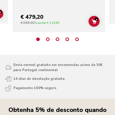
+
€ 479,20
ADD TO CART
+
€ 599,00
ADD TO C
Guardar
€ 119,80
Envio normal gratuito em encomendas acima de 50€
para Portugal continental
14 dias de devolução gratuita
Pagamento 100% seguro
Obtenha 5% de desconto quando