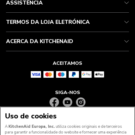
ASSISTÊNCIA
Acompanhar a sua encomenda
Devoluções e reembolsos
Garantia e documentos
Marca
Contacte-nos
Declaração de acessibilidade
Perguntas frequentes
ODR
TERMOS DA LOJA ELETRÓNICA
ACERCA DA KITCHENAID
ACEITAMOS
SIGA-NOS
Uso de cookies
A
KitchenAid Europa, Inc.
utiliza cookies originais e de terceiros
para garantir a funcionalidade do website e fornecer uma experiência