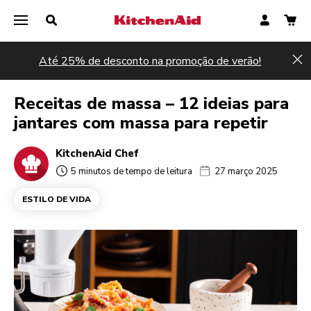
Até 25% de desconto na promoção de verão!
Hi
Receitas de massa – 12 ideias para
jantares com massa para repetir
KitchenAid Chef
5 minutos de tempo de leitura
27 março 2025
ESTILO DE VIDA