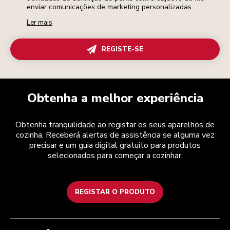
enviar comunicações de marketing personalizadas.
Ler mais
REGISTE-SE
Obtenha a melhor experiência
Obtenha tranquilidade ao registar os seus aparelhos de
cozinha. Receberá alertas de assistência se alguma vez
precisar e um guia digital gratuito para produtos
selecionados para começar a cozinhar.
REGISTAR O PRODUTO
Health Check
Termos e condições
A marca
Atendimento ao cliente
Envio e entrega
A nossa história