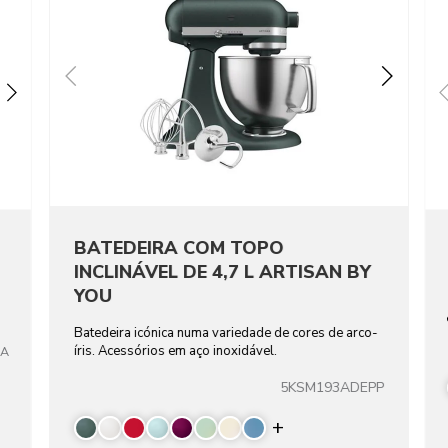
BATEDEIRA COM TOPO
INCLINÁVEL DE 4,7 L ARTISAN BY
YOU
Batedeira icónica numa variedade de cores de arco-
íris. Acessórios em aço inoxidável.
TA
5KSM193ADEPP
Display more color