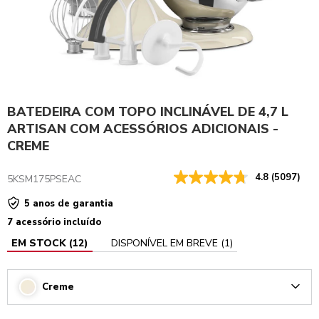
BATEDEIRA COM TOPO INCLINÁVEL DE 4,7 L
ARTISAN COM ACESSÓRIOS ADICIONAIS -
CREME
4.8
(5097)
5KSM175PSEAC
5 anos de garantia
7 acessório incluído
EM STOCK
(
12
)
DISPONÍVEL EM BREVE
(
1
)
Creme
Arrow