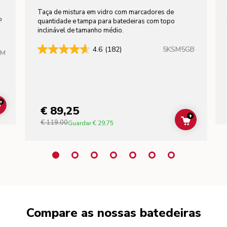
Taça de mistura em vidro com marcadores de
to
quantidade e tampa para batedeiras com topo
inclinável de tamanho médio.
5KSM5GB
4.6
(182)
HM
+
€ 89,25
ADD TO CART
+
€ 119,00
ADD TO C
Guardar
€ 29,75
Compare as nossas batedeiras