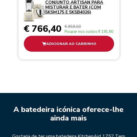
CONJUNTO ARTISAN PARA
MISTURAR E BATER (COM
5KSM175 E 5KSB4026)
€ 766,40
€ 958,00
Poupar nos custos
€ 191,60
ADICIONAR AO CARRINHO
A batedeira icónica oferece-lhe
ainda mais
Gostaria de ter uma batedeira KitchenAid 175? Tem