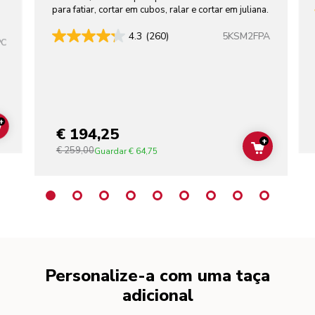
para fatiar, cortar em cubos, ralar e cortar em juliana.
5KSM2FPA
4.3
(260)
PC
+
€ 194,25
ADD TO CART
+
€ 259,00
ADD TO C
Guardar
€ 64,75
Personalize-a com uma taça
adicional