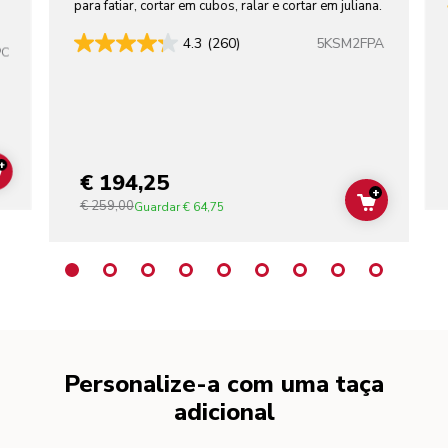
para fatiar, cortar em cubos, ralar e cortar em juliana.
5KSM2FPA
4.3
(260)
PC
+
€ 194,25
ADD TO CART
+
€ 259,00
ADD TO C
Guardar
€ 64,75
Personalize-a com uma taça
adicional