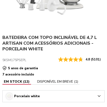
BATEDEIRA COM TOPO INCLINÁVEL DE 4,7 L
ARTISAN COM ACESSÓRIOS ADICIONAIS -
PORCELAIN WHITE
4.8
(5101)
5KSM175PSEPL
5 anos de garantia
7 acessório incluído
EM STOCK
(
12
)
DISPONÍVEL EM BREVE
(
1
)
Porcelain white
Arrow