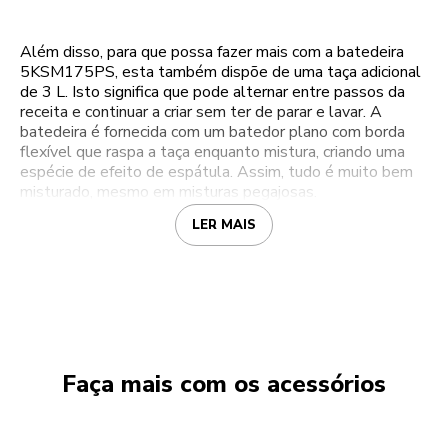
Além disso, para que possa fazer mais com a batedeira
5KSM175PS, esta também dispõe de uma taça adicional
de 3 L. Isto significa que pode alternar entre passos da
receita e continuar a criar sem ter de parar e lavar. A
batedeira é fornecida com um batedor plano com borda
flexível que raspa a taça enquanto mistura, criando uma
espécie de efeito de espátula. Assim, tudo é muito bem
misturado, mesmo em misturas pegajosas.
LER MAIS
Faça mais com os acessórios