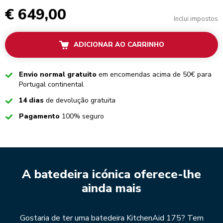
€ 649,00
Inclui impostos
ADICIONAR AO CARRINHO
Checked
Envio normal gratuito
em encomendas acima de 50€ para
Portugal continental
Checked
14 dias
de devolução gratuita
Checked
Pagamento
100% seguro
A batedeira icónica oferece-lhe
ainda mais
Gostaria de ter uma batedeira KitchenAid 175? Tem