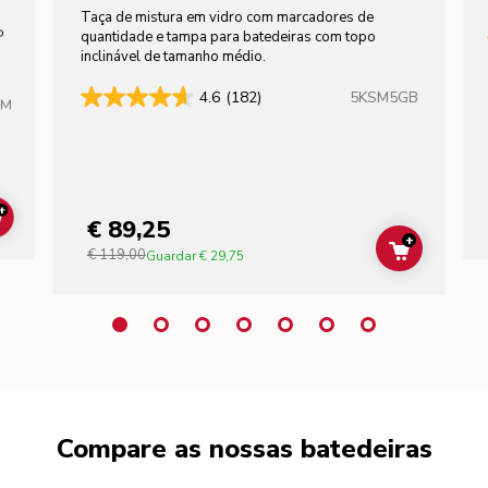
Taça de mistura em vidro com marcadores de
to
quantidade e tampa para batedeiras com topo
inclinável de tamanho médio.
5KSM5GB
4.6
(182)
HM
+
€ 89,25
ADD TO CART
+
€ 119,00
ADD TO C
Guardar
€ 29,75
Compare as nossas batedeiras