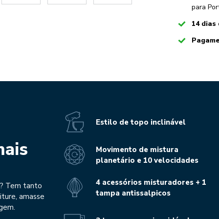
para Por
Checked
14 dias
Checked
Pagame
Estilo de topo inclinável
mais
Movimento de mistura
planetário e 10 velocidades
4 acessórios misturadores + 1
5? Tem tanto
tampa antissalpicos
riture, amasse
agem.