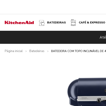
BATEDEIRAS
CAFÉ & EXPRESSO
BATEDEIRA COM TOPO INCLINÁVEL DE 4,7 L ARTISAN CO
Até
Visão geral
O que está incluído?
Vantagens
Produtos re
Página inicial
Batedeiras
>
>
BATEDEIRA COM TOPO INCLINÁVEL DE 4