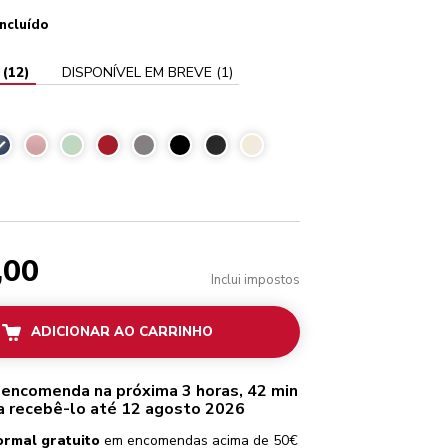
incluído
(
12
)
DISPONÍVEL EM BREVE
(
1
)
nk blue
,00
Inclui impostos
ADICIONAR AO CARRINHO
 encomenda na próxima 3 horas, 42 min
a recebê-lo até 12 agosto 2026
ormal gratuito
em encomendas acima de 50€