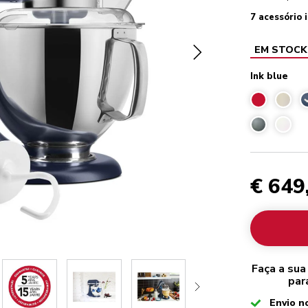
7 acessório 
EM STOCK
Ink blue
I
€ 649
Faça a sua
par
Checked
Envio n