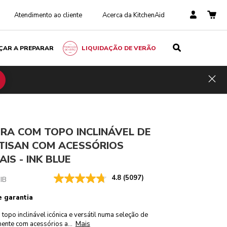
Atendimento ao cliente
Acerca da KitchenAid
ÇAR A PREPARAR
LIQUIDAÇÃO DE VERÃO
Ink blue
ADICIONAR AO CARRINHO
€ 649,00
Inclui
Hid
impostos
RA COM TOPO INCLINÁVEL DE
RTISAN COM ACESSÓRIOS
AIS - INK BLUE
4.8
(5097)
IB
e garantia
topo inclinável icónica e versátil numa seleção de
Mais
mente com acessórios a
...