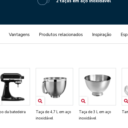
2 taças em aço inoxidável
Vantagens
Produtos relacionados
Inspiração
Esp
po da batedeira
Taça de 4,7 L em aço
Taça de 3 L em aço
Tam
inoxidável
inoxidável