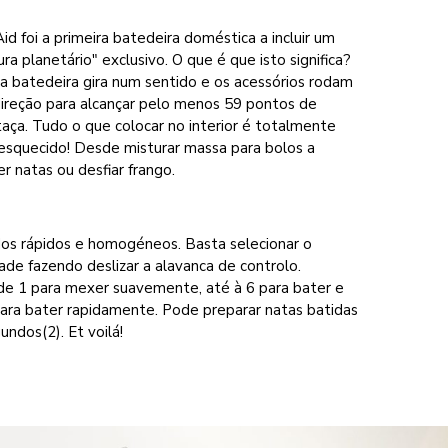
d foi a primeira batedeira doméstica a incluir um
a planetário" exclusivo. O que é que isto significa?
 da batedeira gira num sentido e os acessórios rodam
direção para alcançar pelo menos 59 pontos de
taça. Tudo o que colocar no interior é totalmente
esquecido! Desde misturar massa para bolos a
r natas ou desfiar frango.
dos rápidos e homogéneos. Basta selecionar o
ade fazendo deslizar a alavanca de controlo.
de 1 para mexer suavemente, até à 6 para bater e
para bater rapidamente. Pode preparar natas batidas
ndos(2). Et voilá!