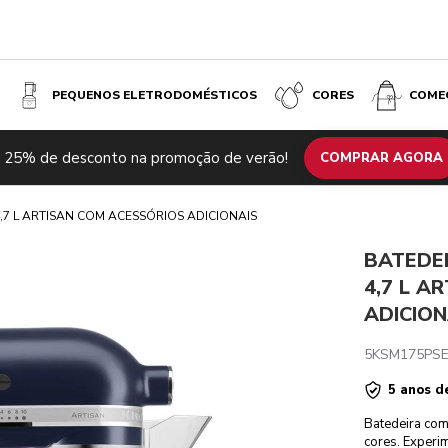
PEQUENOS ELETRODOMÉSTICOS
CORES
COME
M ACESSÓRIOS ADICIONAIS - INK BLUE
 25% de desconto na promoção de verão!
lacionados
Inspiração
Especificações técnicas
COMPRAR AGORA
Comentários
,7 L ARTISAN COM ACESSÓRIOS ADICIONAIS
BATEDEI
4,7 L A
ADICION
5KSM175PSE
5 anos d
Batedeira com 
cores. Experi