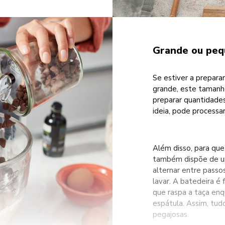
Grande ou pequ
Se estiver a prepar
grande, este tamanho
preparar quantidade
ideia, pode processar
Além disso, para qu
também dispõe de uma
alternar entre passos
lavar. A batedeira é
que raspa a taça enq
espátula. Assim, tu
pegajosas.