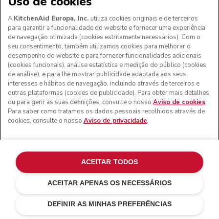
Uso de cookies
A
KitchenAid Europa, Inc.
utiliza cookies originais e de terceiros
para garantir a funcionalidade do website e fornecer uma experiência
de navegação otimizada (cookies estritamente necessários). Com o
Envio normal gratuito em encomendas acima de 50€
seu consentimento, também utilizamos cookies para melhorar o
para Portugal continental
desempenho do website e para fornecer funcionalidades adicionais
(cookies funcionais), análise estatística e medição do público (cookies
14 dias de devolução gratuita
de análise), e para lhe mostrar publicidade adaptada aos seus
interesses e hábitos de navegação, incluindo através de terceiros e
Pagamento 100% seguro
outras plataformas (cookies de publicidade). Para obter mais detalhes
ou para gerir as suas definições, consulte o nosso
Aviso de cookies
.
Para saber como tratamos os dados pessoais recolhidos através de
cookies, consulte o nosso
Aviso de privacidade
.
Obtenha 5% de desconto quando
subscrever as nossas notícias e
ofertas
ACEITAR TODOS
Consulte o nosso
Aviso de privacidade
ACEITAR APENAS OS NECESSÁRIOS
Your email address
DEFINIR AS MINHAS PREFERÊNCIAS