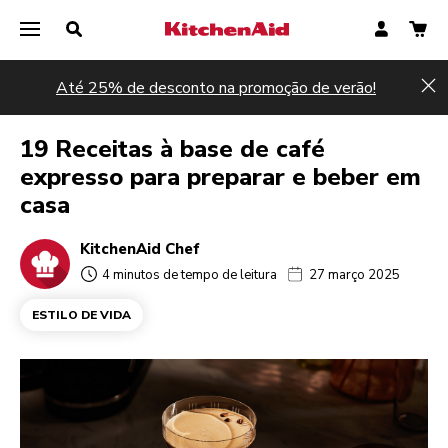
Até 25% de desconto na promoção de verão!
Hi
19 Receitas à base de café
expresso para preparar e beber em
casa
KitchenAid Chef
4 minutos de tempo de leitura
27 março 2025
ESTILO DE VIDA