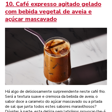
10. Café expresso agitado gelado
com bebida vegetal de aveia e
açúcar mascavado
Há algo de deliciosamente surpreendente neste café frio.
Será a textura suave e cremosa da bebida de aveia, o
sabor doce a caramelo do açúcar mascavado ou a pitada
de sal que junta todos estes sabores maravilhosos?
Dúvidas à parte, esta delícia sem laticínios provocar-lhe-á