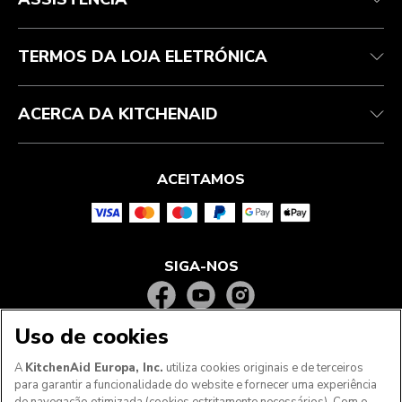
Garantia e documentos
Marca
Contacte-nos
Declaração de acessibilidade
Perguntas frequentes
ODR
TERMOS DA LOJA ELETRÓNICA
ACERCA DA KITCHENAID
ACEITAMOS
SIGA-NOS
Uso de cookies
A
KitchenAid Europa, Inc.
utiliza cookies originais e de terceiros
para garantir a funcionalidade do website e fornecer uma experiência