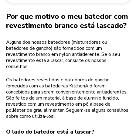
Devolução de encomendas
Moinho de café
A minha conta
Por que motivo o meu batedor com
revestimento branco está lascado?
Alguns dos nossos batedores (misturadores ou
batedores de gancho) são fornecidos com um
revestimento branco em nylon antiaderente. Se o seu
revestimento está a lascar, consulte os nossos
conselhos...
Os batedores revestidos e batedores de gancho
fornecidos com as batedeiras KitchenAid foram
concebidos para serem convenientemente antiaderentes.
São feitos de um material à base de alumínio fundido,
revestido com um revestimento em pó à base de
poliéster de grau alimentar. Seguem-se alguns conselhos
sobre como utilizá-los:
O lado do batedor está a lascar?