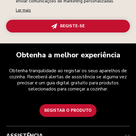
enviar comunicações de marketing personalizadas.
Ler mais
REGISTE-SE
Obtenha a melhor experiência
Obtenha tranquilidade ao registar os seus aparelhos de
cozinha. Receberá alertas de assistência se alguma vez
precisar e um guia digital gratuito para produtos
selecionados para começar a cozinhar.
REGISTAR O PRODUTO
Health Check
Termos e condições
A marca
Atendimento ao cliente
Envio e entrega
A nossa história
ASSISTÊNCIA
Acompanhar a sua encomenda
Devoluções e reembolsos