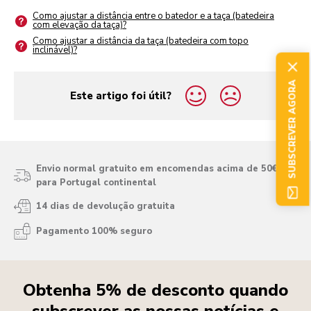
Como ajustar a distância entre o batedor e a taça (batedeira
com elevação da taça)?
Como ajustar a distância da taça (batedeira com topo
inclinável)?
SUBSCREVER AGORA
Este artigo foi útil?
yes
no
Envio normal gratuito em encomendas acima de 50€
para Portugal continental
14 dias de devolução gratuita
Pagamento 100% seguro
Obtenha 5% de desconto quando