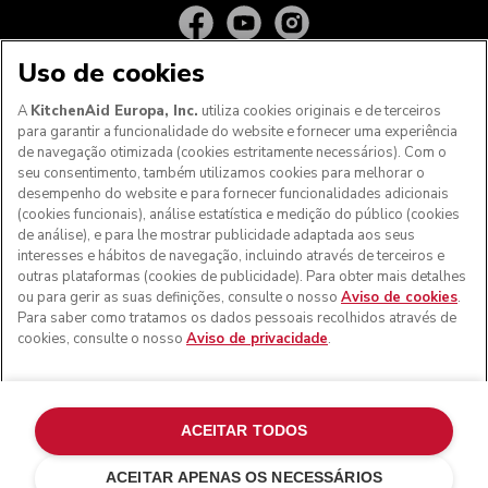
Uso de cookies
A
KitchenAid Europa, Inc.
utiliza cookies originais e de terceiros
para garantir a funcionalidade do website e fornecer uma experiência
de navegação otimizada (cookies estritamente necessários). Com o
seu consentimento, também utilizamos cookies para melhorar o
desempenho do website e para fornecer funcionalidades adicionais
(cookies funcionais), análise estatística e medição do público (cookies
de análise), e para lhe mostrar publicidade adaptada aos seus
Aos clientes nos Açores, Madeira e outros territórios
interesses e hábitos de navegação, incluindo através de terceiros e
portugueses
: Por favor, contacte a nossa equipa de Apoio
outras plataformas (cookies de publicidade). Para obter mais detalhes
ao Cliente para efetuar a sua encomenda, de forma a
ou para gerir as suas definições, consulte o nosso
Aviso de cookies
.
podermos fornecer os custos de envio exatos e aplicar a
Para saber como tratamos os dados pessoais recolhidos através de
taxa de IVA correta
cookies, consulte o nosso
Aviso de privacidade
.
© KitchenAid 2026 - Todos os direitos reservados.
KitchenAid e o design da batedeira são marcas comerciais
nos EUA e noutros locais.
ACEITAR TODOS
Gerir as minhas cookies
Aviso de privacidade
ACEITAR APENAS OS NECESSÁRIOS
Política de cookies
Outros países