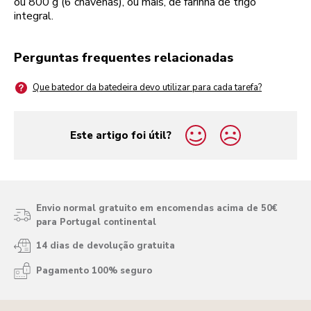
ou 800 g (6 chávenas), ou mais, de farinha de trigo
integral.
Perguntas frequentes relacionadas
Que batedor da batedeira devo utilizar para cada tarefa?
Este artigo foi útil?
yes
no
Envio normal gratuito em encomendas acima de 50€
para Portugal continental
14 dias de devolução gratuita
Pagamento 100% seguro