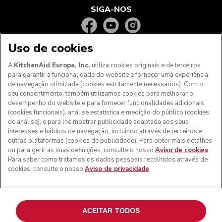
SIGA-NOS
Uso de cookies
A
KitchenAid Europa, Inc.
utiliza cookies originais e de terceiros
para garantir a funcionalidade do website e fornecer uma experiência
de navegação otimizada (cookies estritamente necessários). Com o
seu consentimento, também utilizamos cookies para melhorar o
desempenho do website e para fornecer funcionalidades adicionais
(cookies funcionais), análise estatística e medição do público (cookies
de análise), e para lhe mostrar publicidade adaptada aos seus
Aos clientes nos Açores, Madeira e outros territórios
interesses e hábitos de navegação, incluindo através de terceiros e
portugueses
: Por favor, contacte a nossa equipa de Apoio
outras plataformas (cookies de publicidade). Para obter mais detalhes
ao Cliente para efetuar a sua encomenda, de forma a
ou para gerir as suas definições, consulte o nosso
Aviso de cookies
.
podermos fornecer os custos de envio exatos e aplicar a
Para saber como tratamos os dados pessoais recolhidos através de
taxa de IVA correta
cookies, consulte o nosso
Aviso de privacidade
.
© KitchenAid 2026 - Todos os direitos reservados.
KitchenAid e o design da batedeira são marcas comerciais
nos EUA e noutros locais.
ACEITAR TODOS
Gerir as minhas cookies
Aviso de privacidade