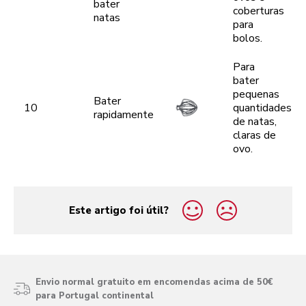
bater
coberturas
natas
para
bolos.
Para
bater
pequenas
Bater
10
quantidades
rapidamente
de natas,
claras de
ovo.
Este artigo foi útil?
yes
no
Envio normal gratuito em encomendas acima de 50€
para Portugal continental