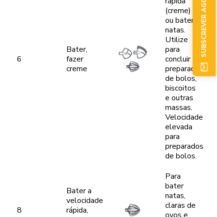
SUBSCREVER AGORA
rápida
(creme)
ou bater
natas.
Utilize
Bater,
para
6
fazer
concluir
creme
preparados
de bolos,
biscoitos
e outras
massas.
Velocidade
elevada
para
preparados
de bolos.
Para
bater
Bater a
natas,
velocidade
claras de
8
rápida,
ovos e