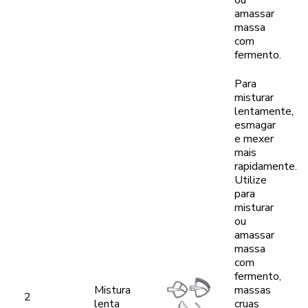
ou
amassar
massa
com
fermento.
Para
misturar
lentamente,
esmagar
e mexer
mais
rapidamente.
Utilize
para
misturar
ou
amassar
massa
com
fermento,
Mistura
massas
2
lenta
cruas