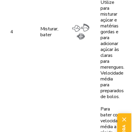
Utilize
para
misturar
açúcar e
matérias
Misturar,
4
gordas e
bater
para
adicionar
açúcar às
claras
para
merengues.
Velocidade
média
para
preparados
de bolos.
Para
bater com
velocidade
média a