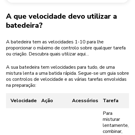
Devolução de encomendas
Moinho de café
A minha conta
A que velocidade devo utilizar a
batedeira?
A batedeira tem as velocidades 1-10 para lhe
proporcionar o máximo de controlo sobre qualquer tarefa
ou criação. Descubra quais utilizar aqui…
A sua batedeira tem velocidades para tudo, de uma
mistura lenta a uma batida rápida. Segue-se um guia sobre
os controlos de velocidade e as várias tarefas envolvidas
na preparação:
Velocidade
Ação
Acessórios
Tarefa
Para
misturar
lentamente,
combinar,