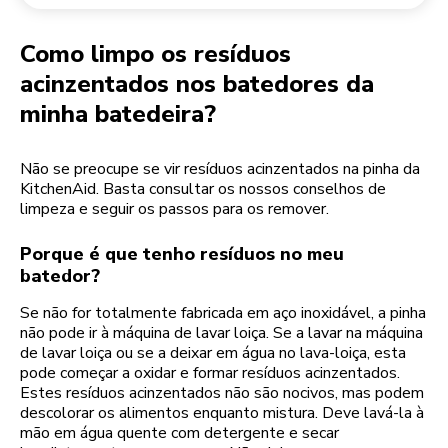
Devolução de encomendas
Moinho de café
A minha conta
Como limpo os resíduos
acinzentados nos batedores da
minha batedeira?
Não se preocupe se vir resíduos acinzentados na pinha da
KitchenAid. Basta consultar os nossos conselhos de
limpeza e seguir os passos para os remover.
Porque é que tenho resíduos no meu
batedor?
Se não for totalmente fabricada em aço inoxidável, a pinha
não pode ir à máquina de lavar loiça. Se a lavar na máquina
de lavar loiça ou se a deixar em água no lava-loiça, esta
pode começar a oxidar e formar resíduos acinzentados.
Estes resíduos acinzentados não são nocivos, mas podem
descolorar os alimentos enquanto mistura. Deve lavá-la à
mão em água quente com detergente e secar