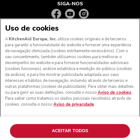
SIGA-NOS
Uso de cookies
A
KitchenAid Europa, Inc.
utiliza cookies originais e de terceiros
para garantir a funcionalidade do website e fornecer uma experiência
de navegação otimizada (cookies estritamente necessários). Com o
seu consentimento, também utilizamos cookies para melhorar o
desempenho do website e para fornecer funcionalidades adicionais
(cookies funcionais), análise estatística e medição do público (cookies
de análise), e para lhe mostrar publicidade adaptada aos seus
Aos clientes nos Açores, Madeira e outros territórios
interesses e hábitos de navegação, incluindo através de terceiros e
portugueses
: Por favor, contacte a nossa equipa de Apoio
outras plataformas (cookies de publicidade). Para obter mais detalhes
ao Cliente para efetuar a sua encomenda, de forma a
ou para gerir as suas definições, consulte o nosso
Aviso de cookies
.
podermos fornecer os custos de envio exatos e aplicar a
Para saber como tratamos os dados pessoais recolhidos através de
taxa de IVA correta
cookies, consulte o nosso
Aviso de privacidade
.
© KitchenAid 2026 - Todos os direitos reservados.
KitchenAid e o design da batedeira são marcas comerciais
nos EUA e noutros locais.
ACEITAR TODOS
Gerir as minhas cookies
Aviso de privacidade