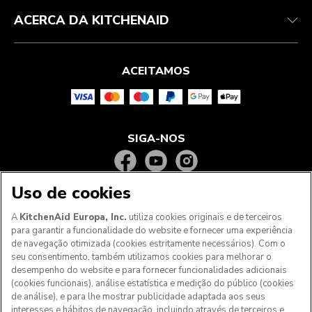
ACERCA DA KITCHENAID
ACEITAMOS
SIGA-NOS
Uso de cookies
A
KitchenAid Europa, Inc.
utiliza cookies originais e de terceiros
para garantir a funcionalidade do website e fornecer uma experiência
de navegação otimizada (cookies estritamente necessários). Com o
seu consentimento, também utilizamos cookies para melhorar o
desempenho do website e para fornecer funcionalidades adicionais
(cookies funcionais), análise estatística e medição do público (cookies
de análise), e para lhe mostrar publicidade adaptada aos seus
Aos clientes nos Açores, Madeira e outros territórios
interesses e hábitos de navegação, incluindo através de terceiros e