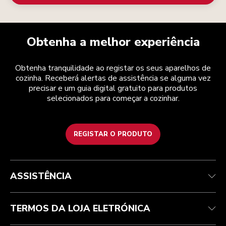
Obtenha a melhor experiência
Obtenha tranquilidade ao registar os seus aparelhos de
cozinha. Receberá alertas de assistência se alguma vez
precisar e um guia digital gratuito para produtos
selecionados para começar a cozinhar.
REGISTAR O PRODUTO
Health Check
Termos e condições
A marca
Atendimento ao cliente
Envio e entrega
A nossa história
ASSISTÊNCIA
Acompanhar a sua encomenda
Devoluções e reembolsos
Garantia e documentos
Marca
Contacte-nos
Declaração de acessibilidade
Perguntas frequentes
ODR
TERMOS DA LOJA ELETRÓNICA