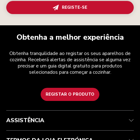
REGISTE-SE
Obtenha a melhor experiência
Obtenha tranquilidade ao registar os seus aparelhos de
cozinha. Receberá alertas de assistência se alguma vez
precisar e um guia digital gratuito para produtos
selecionados para começar a cozinhar.
REGISTAR O PRODUTO
Health Check
Termos e condições
A marca
Atendimento ao cliente
Envio e entrega
A nossa história
ASSISTÊNCIA
Acompanhar a sua encomenda
Devoluções e reembolsos
Garantia e documentos
Marca
Contacte-nos
Declaração de acessibilidade
Perguntas frequentes
ODR