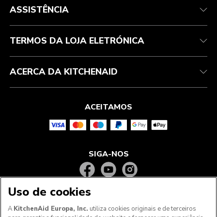
Atendimento ao cliente
Envio e entrega
A nossa história
ASSISTÊNCIA
Acompanhar a sua encomenda
Devoluções e reembolsos
Garantia e documentos
Marca
Contacte-nos
Declaração de acessibilidade
Perguntas frequentes
ODR
TERMOS DA LOJA ELETRÓNICA
ACERCA DA KITCHENAID
ACEITAMOS
SIGA-NOS
Uso de cookies
A
KitchenAid Europa, Inc.
utiliza cookies originais e de terceiros