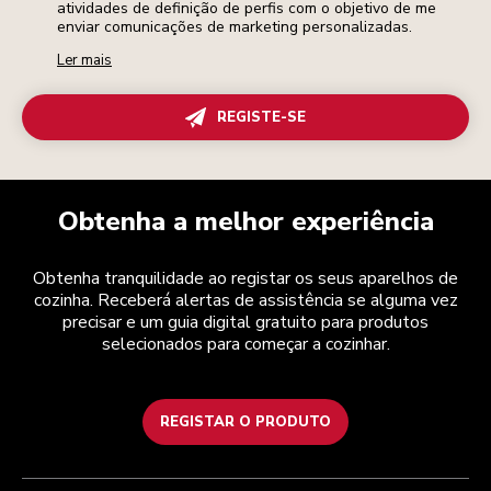
atividades de definição de perfis com o objetivo de me
enviar comunicações de marketing personalizadas.
Ler mais
REGISTE-SE
Obtenha a melhor experiência
Obtenha tranquilidade ao registar os seus aparelhos de
cozinha. Receberá alertas de assistência se alguma vez
precisar e um guia digital gratuito para produtos
selecionados para começar a cozinhar.
REGISTAR O PRODUTO
Health Check
Termos e condições
A marca