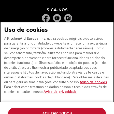
SIGA-NOS
Uso de cookies
A
KitchenAid Europa, Inc.
utiliza cookies originais e de terceiros
para garantir a funcionalidade do website e fornecer uma experiência
de navegação otimizada (cookies estritamente necessários). Com o
seu consentimento, também utilizamos cookies para melhorar o
desempenho do website e para fornecer funcionalidades adicionais
(cookies funcionais), análise estatística e medição do público (cookies
de análise), e para lhe mostrar publicidade adaptada aos seus
Aos clientes nos Açores, Madeira e outros territórios
interesses e hábitos de navegação, incluindo através de terceiros e
portugueses
: Por favor, contacte a nossa equipa de Apoio
outras plataformas (cookies de publicidade). Para obter mais detalhes
ao Cliente para efetuar a sua encomenda, de forma a
ou para gerir as suas definições, consulte o nosso
Aviso de cookies
.
podermos fornecer os custos de envio exatos e aplicar a
Para saber como tratamos os dados pessoais recolhidos através de
taxa de IVA correta
cookies, consulte o nosso
Aviso de privacidade
.
© KitchenAid 2026 - Todos os direitos reservados.
KitchenAid e o design da batedeira são marcas comerciais
nos EUA e noutros locais.
ACEITAR TODOS