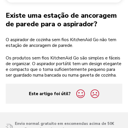
Devolução de encomendas
Moinho de café
A minha conta
Existe uma estação de ancoragem
de parede para o aspirador?
O aspirador de cozinha sem fios KitchenAid Go não tem
estação de ancoragem de parede.
Os produtos sem fios KitchenAid Go são simples e fáceis
de organizar. O aspirador portátil tem um design elegante
e compacto que o torna suficientemente pequeno para
ser guardado numa bancada ou numa gaveta de cozinha.
Este artigo foi útil?
yes
no
Envio normal gratuito em encomendas acima de 50€