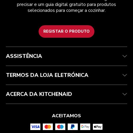
precisar e um guia digital gratuito para produtos
selecionados para começar a cozinhar.
REGISTAR O PRODUTO
Health Check
Termos e condições
A marca
Atendimento ao cliente
Envio e entrega
A nossa história
ASSISTÊNCIA
Acompanhar a sua encomenda
Devoluções e reembolsos
Garantia e documentos
Marca
Contacte-nos
Declaração de acessibilidade
Perguntas frequentes
ODR
TERMOS DA LOJA ELETRÓNICA
ACERCA DA KITCHENAID
ACEITAMOS