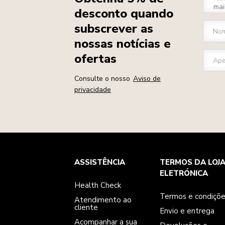
desconto quando
subscrever as
Nom
nossas notícias e
ofertas
Ape
Consulte o nosso
Aviso de
privacidade
Health Check
Termos e condições
A marca
ASSISTÊNCIA
TERMOS DA LOJ
Atendimento ao cliente
Envio e entrega
A nossa história
Acompanhar a sua encomenda
Devoluções e reembolsos
ELETRÓNICA
Garantia e documentos
Marca
Health Check
Contacte-nos
Declaração de acessibilidade
Perguntas frequentes
ODR
Termos e condiçõ
Atendimento ao
cliente
Envio e entrega
Acompanhar a sua