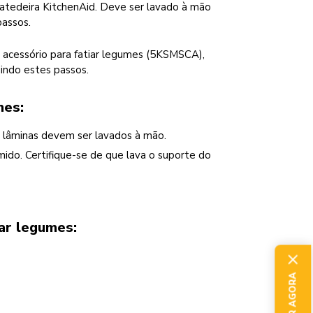
batedeira KitchenAid. Deve ser lavado à mão
passos.
o acessório para fatiar legumes (5KSMSCA),
ndo estes passos.
mes:
 e lâminas devem ser lavados à mão.
ido. Certifique-se de que lava o suporte do
iar legumes: