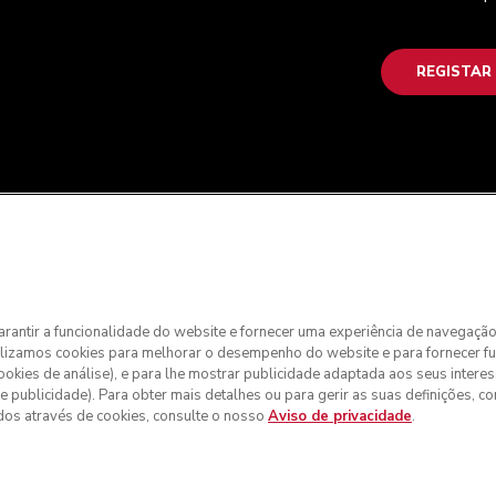
REGISTAR
 garantir a funcionalidade do website e fornecer uma experiência de navegaçã
ilizamos cookies para melhorar o desempenho do website e para fornecer f
(cookies de análise), e para lhe mostrar publicidade adaptada aos seus intere
cte a nossa equipa de Apoio ao Cliente para efetuar a sua encome
e publicidade). Para obter mais detalhes ou para gerir as suas definições, c
dos através de cookies, consulte o nosso
Aviso de privacidade
.
tos reservados. KitchenAid e o design da batedeira são marcas c
ies
Aviso de privacidade
Política de cookies
Outros países
Resolu