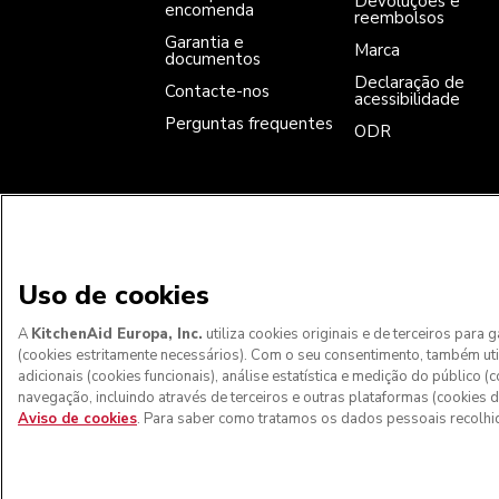
Devoluções e
encomenda
reembolsos
Garantia e
Marca
documentos
Declaração de
Contacte-nos
acessibilidade
Perguntas frequentes
ODR
ACEITAMOS
Uso de cookies
A
KitchenAid Europa, Inc.
utiliza cookies originais e de terceiros para
(cookies estritamente necessários). Com o seu consentimento, também ut
adicionais (cookies funcionais), análise estatística e medição do público 
, Madeira e outros territórios portugueses
: Por favor, conta
navegação, incluindo através de terceiros e outras plataformas (cookies d
Aviso de cookies
. Para saber como tratamos os dados pessoais recolhi
© KitchenAid 2026 - Todos os direi
Gerir as minhas cook