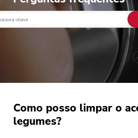
Como posso limpar o ace
 de café
legumes?