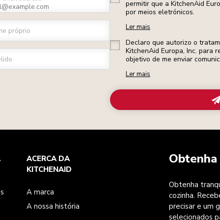
permitir que a KitchenAid Eur
por meios eletrónicos.
Ler mais
e próprio
Declaro que autorizo o trata
KitchenAid Europa, Inc. para r
lido
objetivo de me enviar comuni
Ler mais
Obtenha 
A
ACERCA DA
KITCHENAID
Obtenha tranqu
es
A marca
cozinha. Receb
A nossa história
precisar e um g
selecionados p