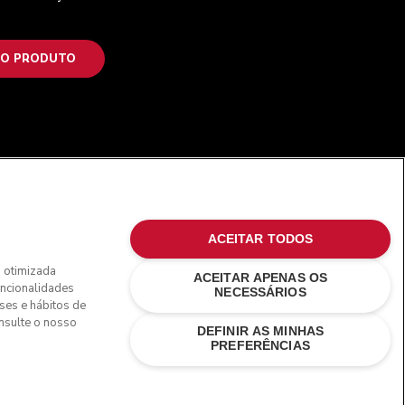
 O PRODUTO
SIGA-NOS
ACEITAR TODOS
o otimizada
ACEITAR APENAS OS
uncionalidades
NECESSÁRIOS
sses e hábitos de
nda, de forma a podermos fornecer os custos de envio exatos e ap
onsulte o nosso
DEFINIR AS MINHAS
PREFERÊNCIAS
omerciais nos EUA e noutros locais.
ção de litígios online