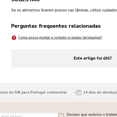
Se os alimentos ficarem presos nas lâminas, utilize cuidad
Perguntas frequentes relacionadas
Como posso montar o cortador e ralador de legumes?
Este artigo foi útil?
yes
no
ima de 50€ para Portugal continental
14 dias de devoluç
Declaro que autorizo o trata
r email address